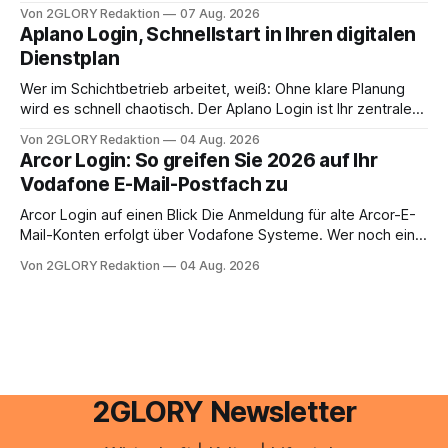
oder lässt sich die Steuererklärung auch in Eigenregie
Von 2GLORY Redaktion
07 Aug. 2026
erledigen? Die kurze Antwort: Bei einfachen
Aplano Login, Schnellstart in Ihren digitalen
Einkommensverhältnissen reicht häufig eine Steuersoftware
Dienstplan
aus – sobald jedoch mehrere Einkunftsarten
zusammentreffen oder größere finanzielle Veränderungen
Wer im Schichtbetrieb arbeitet, weiß: Ohne klare Planung
anstehen, zahlt sich professionelle Unterstützung meist
wird es schnell chaotisch. Der Aplano Login ist Ihr zentraler
aus.
Zugangspunkt, um dienstpläne, zeiterfassung,
Von 2GLORY Redaktion
04 Aug. 2026
abwesenheiten und die gesamte kommunikation rund um
Arcor Login: So greifen Sie 2026 auf Ihr
Ihr personal digital zu organisieren. In diesem Leitfaden
Vodafone E-Mail-Postfach zu
erfahren Sie alles, was Sie für einen reibungslosen Einstieg
brauchen, von der Registrierung
Arcor Login auf einen Blick Die Anmeldung für alte Arcor-E-
Mail-Konten erfolgt über Vodafone Systeme. Wer noch eine
e mail adresse mit der Endung @arcor.de oder @arcor.net
Von 2GLORY Redaktion
04 Aug. 2026
besitzt, loggt sich heute über das Vodafone E-Mail & Cloud
Portal ein. Der klassische Arcor Login über mail.
2GLORY Newsletter