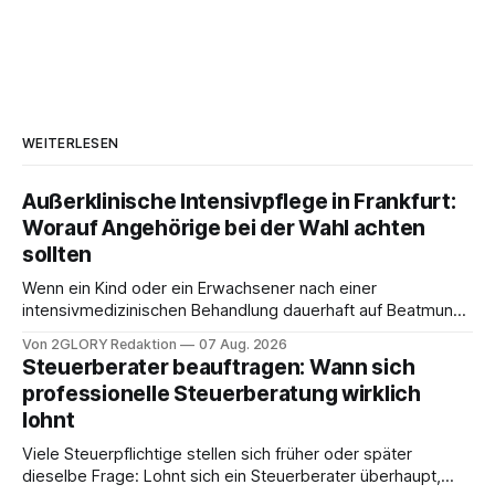
WEITERLESEN
Außerklinische Intensivpflege in Frankfurt:
Worauf Angehörige bei der Wahl achten
sollten
Wenn ein Kind oder ein Erwachsener nach einer
intensivmedizinischen Behandlung dauerhaft auf Beatmung
oder eine engmaschige pflegerische Versorgung
Von 2GLORY Redaktion
07 Aug. 2026
angewiesen ist, stellt sich für Familien eine schwierige
Steuerberater beauftragen: Wann sich
Frage: Muss die Versorgung dauerhaft in der Klinik bleiben –
professionelle Steuerberatung wirklich
oder ist ein Leben zu Hause möglich? Die außerklinische
lohnt
Intensivpflege bietet genau diese Alternative: Sie
Viele Steuerpflichtige stellen sich früher oder später
dieselbe Frage: Lohnt sich ein Steuerberater überhaupt,