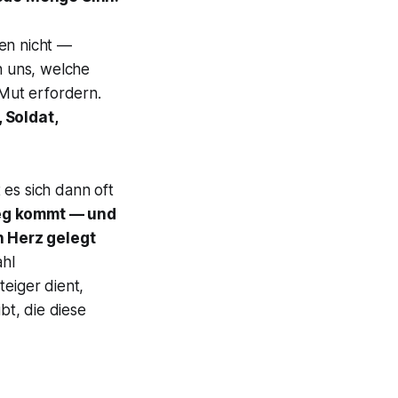
ßen nicht —
n uns, welche
Mut erfordern.
, Soldat,
 es sich dann oft
weg kommt — und
n Herz gelegt
ahl
teiger dient,
t, die diese