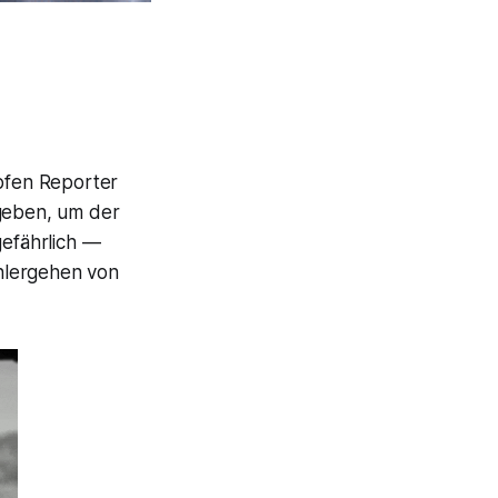
mpfen Reporter
egeben, um der
gefährlich —
hlergehen von