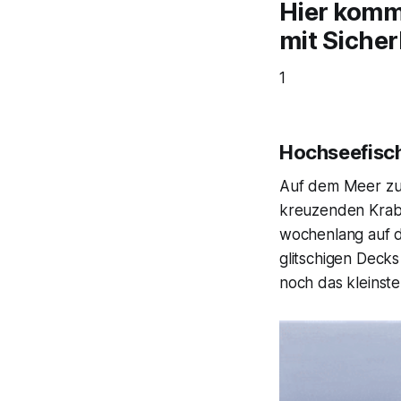
Hier komme
mit Sicher
1
Hochseefisc
Auf dem Meer zu s
kreuzenden Krabb
wochenlang auf d
glitschigen Decks
noch das kleinst