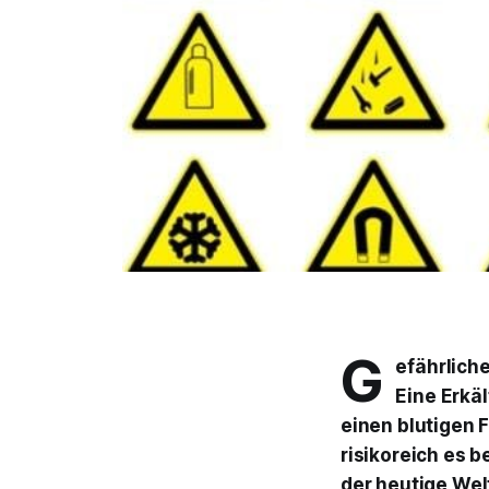
G
efährlich
Eine Erkä
einen blutigen 
risikoreich es 
der heutige
Wel