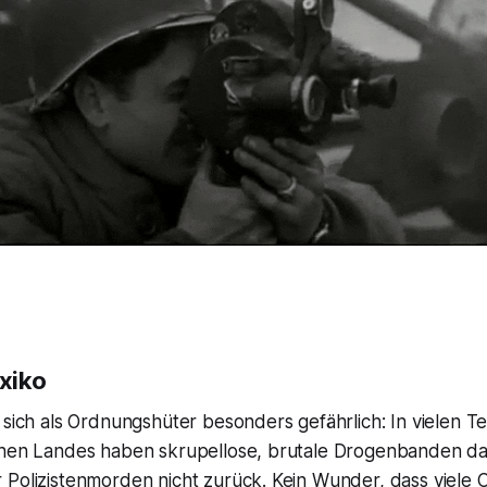
exiko
 sich als Ordnungshüter besonders gefährlich: In vielen Te
chen Landes haben skrupellose, brutale Drogenbanden d
 Polizistenmorden nicht zurück. Kein Wunder, dass viele 