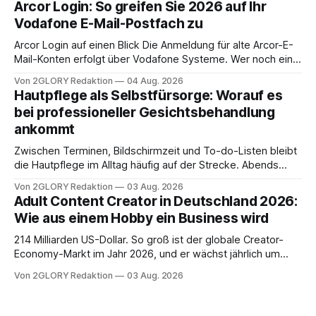
Arcor Login: So greifen Sie 2026 auf Ihr
Ihr personal digital zu organisieren. In diesem Leitfaden
Vodafone E-Mail-Postfach zu
erfahren Sie alles, was Sie für einen reibungslosen Einstieg
brauchen, von der Registrierung
Arcor Login auf einen Blick Die Anmeldung für alte Arcor-E-
Mail-Konten erfolgt über Vodafone Systeme. Wer noch eine
e mail adresse mit der Endung @arcor.de oder @arcor.net
Von 2GLORY Redaktion
04 Aug. 2026
besitzt, loggt sich heute über das Vodafone E-Mail & Cloud
Hautpflege als Selbstfürsorge: Worauf es
Portal ein. Der klassische Arcor Login über mail.
bei professioneller Gesichtsbehandlung
ankommt
Zwischen Terminen, Bildschirmzeit und To-do-Listen bleibt
die Hautpflege im Alltag häufig auf der Strecke. Abends
schnell abschminken, morgens eine Creme aus der
Von 2GLORY Redaktion
03 Aug. 2026
Drogerie – mehr ist zeitlich oft nicht drin. Dabei reagiert die
Adult Content Creator in Deutschland 2026:
Haut empfindlich auf Stress, Schlafmangel und
Wie aus einem Hobby ein Business wird
Umwelteinflüsse: Sie wirkt müde, spannt oder neigt zu
Unreinheiten. Professionelle
214 Milliarden US-Dollar. So groß ist der globale Creator-
Economy-Markt im Jahr 2026, und er wächst jährlich um
mehr als 22 Prozent. Was lange als Nischenphänomen galt,
Von 2GLORY Redaktion
03 Aug. 2026
ist längst ein ernstzunehmender Wirtschaftszweig. Weltweit
sind über 200 Millionen Menschen als Creator aktiv, allein in
Deutschland geht der Markt in