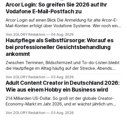
abwesenheiten und die gesamte kommunikation rund um
Arcor Login: So greifen Sie 2026 auf Ihr
Ihr personal digital zu organisieren. In diesem Leitfaden
Vodafone E-Mail-Postfach zu
erfahren Sie alles, was Sie für einen reibungslosen Einstieg
brauchen, von der Registrierung
Arcor Login auf einen Blick Die Anmeldung für alte Arcor-E-
Mail-Konten erfolgt über Vodafone Systeme. Wer noch eine
e mail adresse mit der Endung @arcor.de oder @arcor.net
Von 2GLORY Redaktion
04 Aug. 2026
besitzt, loggt sich heute über das Vodafone E-Mail & Cloud
Hautpflege als Selbstfürsorge: Worauf es
Portal ein. Der klassische Arcor Login über mail.
bei professioneller Gesichtsbehandlung
ankommt
Zwischen Terminen, Bildschirmzeit und To-do-Listen bleibt
die Hautpflege im Alltag häufig auf der Strecke. Abends
schnell abschminken, morgens eine Creme aus der
Von 2GLORY Redaktion
03 Aug. 2026
Drogerie – mehr ist zeitlich oft nicht drin. Dabei reagiert die
Adult Content Creator in Deutschland 2026:
Haut empfindlich auf Stress, Schlafmangel und
Wie aus einem Hobby ein Business wird
Umwelteinflüsse: Sie wirkt müde, spannt oder neigt zu
Unreinheiten. Professionelle
214 Milliarden US-Dollar. So groß ist der globale Creator-
Economy-Markt im Jahr 2026, und er wächst jährlich um
mehr als 22 Prozent. Was lange als Nischenphänomen galt,
Von 2GLORY Redaktion
03 Aug. 2026
ist längst ein ernstzunehmender Wirtschaftszweig. Weltweit
sind über 200 Millionen Menschen als Creator aktiv, allein in
Deutschland geht der Markt in