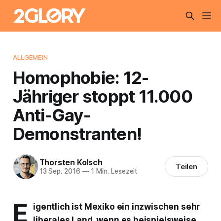
ALLGEMEIN
Homophobie: 12-
Jähriger stoppt 11.000
Anti-Gay-
Demonstranten!
Thorsten Kolsch
Teilen
13 Sep. 2016
—
1 Min. Lesezeit
E
igentlich ist Mexiko ein inzwischen sehr
liberales Land, wenn es beispielsweise