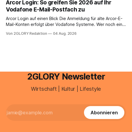
Arcor Login: So greifen Sie 2026 auf Ihr
Ihr personal digital zu organisieren. In diesem Leitfaden
Vodafone E-Mail-Postfach zu
erfahren Sie alles, was Sie für einen reibungslosen Einstieg
brauchen, von der Registrierung
Arcor Login auf einen Blick Die Anmeldung für alte Arcor-E-
Mail-Konten erfolgt über Vodafone Systeme. Wer noch eine
e mail adresse mit der Endung @arcor.de oder @arcor.net
Von 2GLORY Redaktion
04 Aug. 2026
besitzt, loggt sich heute über das Vodafone E-Mail & Cloud
Portal ein. Der klassische Arcor Login über mail.
2GLORY Newsletter
Wirtschaft | Kultur | Lifestyle
Abonnieren