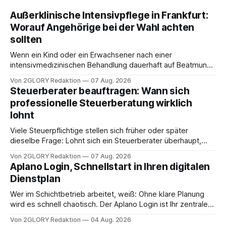
Außerklinische Intensivpflege in Frankfurt:
Worauf Angehörige bei der Wahl achten
sollten
Wenn ein Kind oder ein Erwachsener nach einer
intensivmedizinischen Behandlung dauerhaft auf Beatmung
oder eine engmaschige pflegerische Versorgung
Von 2GLORY Redaktion
07 Aug. 2026
angewiesen ist, stellt sich für Familien eine schwierige
Steuerberater beauftragen: Wann sich
Frage: Muss die Versorgung dauerhaft in der Klinik bleiben –
professionelle Steuerberatung wirklich
oder ist ein Leben zu Hause möglich? Die außerklinische
lohnt
Intensivpflege bietet genau diese Alternative: Sie
Viele Steuerpflichtige stellen sich früher oder später
dieselbe Frage: Lohnt sich ein Steuerberater überhaupt,
oder lässt sich die Steuererklärung auch in Eigenregie
Von 2GLORY Redaktion
07 Aug. 2026
erledigen? Die kurze Antwort: Bei einfachen
Aplano Login, Schnellstart in Ihren digitalen
Einkommensverhältnissen reicht häufig eine Steuersoftware
Dienstplan
aus – sobald jedoch mehrere Einkunftsarten
zusammentreffen oder größere finanzielle Veränderungen
Wer im Schichtbetrieb arbeitet, weiß: Ohne klare Planung
anstehen, zahlt sich professionelle Unterstützung meist
wird es schnell chaotisch. Der Aplano Login ist Ihr zentraler
aus.
Zugangspunkt, um dienstpläne, zeiterfassung,
Von 2GLORY Redaktion
04 Aug. 2026
abwesenheiten und die gesamte kommunikation rund um