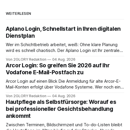
WEITERLESEN
Aplano Login, Schnellstart in Ihren digitalen
Dienstplan
Wer im Schichtbetrieb arbeitet, weiß: Ohne klare Planung
wird es schnell chaotisch. Der Aplano Login ist Ihr zentraler
Zugangspunkt, um dienstpläne, zeiterfassung,
Von 2GLORY Redaktion
04 Aug. 2026
abwesenheiten und die gesamte kommunikation rund um
Arcor Login: So greifen Sie 2026 auf Ihr
Ihr personal digital zu organisieren. In diesem Leitfaden
Vodafone E-Mail-Postfach zu
erfahren Sie alles, was Sie für einen reibungslosen Einstieg
brauchen, von der Registrierung
Arcor Login auf einen Blick Die Anmeldung für alte Arcor-E-
Mail-Konten erfolgt über Vodafone Systeme. Wer noch eine
e mail adresse mit der Endung @arcor.de oder @arcor.net
Von 2GLORY Redaktion
04 Aug. 2026
besitzt, loggt sich heute über das Vodafone E-Mail & Cloud
Hautpflege als Selbstfürsorge: Worauf es
Portal ein. Der klassische Arcor Login über mail.
bei professioneller Gesichtsbehandlung
ankommt
Zwischen Terminen, Bildschirmzeit und To-do-Listen bleibt