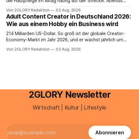
die Hautpflege im Alltag häufig auf der Strecke. Abends
schnell abschminken, morgens eine Creme aus der
Von 2GLORY Redaktion
03 Aug. 2026
Drogerie – mehr ist zeitlich oft nicht drin. Dabei reagiert die
Adult Content Creator in Deutschland 2026:
Haut empfindlich auf Stress, Schlafmangel und
Wie aus einem Hobby ein Business wird
Umwelteinflüsse: Sie wirkt müde, spannt oder neigt zu
Unreinheiten. Professionelle
214 Milliarden US-Dollar. So groß ist der globale Creator-
Economy-Markt im Jahr 2026, und er wächst jährlich um
mehr als 22 Prozent. Was lange als Nischenphänomen galt,
Von 2GLORY Redaktion
03 Aug. 2026
ist längst ein ernstzunehmender Wirtschaftszweig. Weltweit
sind über 200 Millionen Menschen als Creator aktiv, allein in
Deutschland geht der Markt in
2GLORY Newsletter
Wirtschaft | Kultur | Lifestyle
Abonnieren