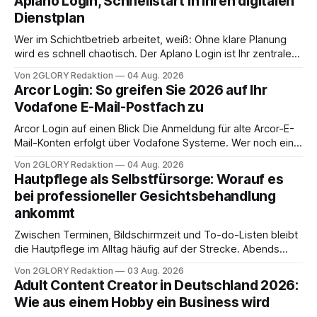
Aplano Login, Schnellstart in Ihren digitalen
Dienstplan
Wer im Schichtbetrieb arbeitet, weiß: Ohne klare Planung
wird es schnell chaotisch. Der Aplano Login ist Ihr zentraler
Zugangspunkt, um dienstpläne, zeiterfassung,
Von 2GLORY Redaktion
04 Aug. 2026
abwesenheiten und die gesamte kommunikation rund um
Arcor Login: So greifen Sie 2026 auf Ihr
Ihr personal digital zu organisieren. In diesem Leitfaden
Vodafone E-Mail-Postfach zu
erfahren Sie alles, was Sie für einen reibungslosen Einstieg
brauchen, von der Registrierung
Arcor Login auf einen Blick Die Anmeldung für alte Arcor-E-
Mail-Konten erfolgt über Vodafone Systeme. Wer noch eine
e mail adresse mit der Endung @arcor.de oder @arcor.net
Von 2GLORY Redaktion
04 Aug. 2026
besitzt, loggt sich heute über das Vodafone E-Mail & Cloud
Hautpflege als Selbstfürsorge: Worauf es
Portal ein. Der klassische Arcor Login über mail.
bei professioneller Gesichtsbehandlung
ankommt
Zwischen Terminen, Bildschirmzeit und To-do-Listen bleibt
die Hautpflege im Alltag häufig auf der Strecke. Abends
schnell abschminken, morgens eine Creme aus der
Von 2GLORY Redaktion
03 Aug. 2026
Drogerie – mehr ist zeitlich oft nicht drin. Dabei reagiert die
Adult Content Creator in Deutschland 2026:
Haut empfindlich auf Stress, Schlafmangel und
Wie aus einem Hobby ein Business wird
Umwelteinflüsse: Sie wirkt müde, spannt oder neigt zu