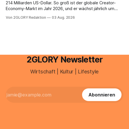
Unreinheiten. Professionelle
214 Milliarden US-Dollar. So groß ist der globale Creator-
Economy-Markt im Jahr 2026, und er wächst jährlich um
mehr als 22 Prozent. Was lange als Nischenphänomen galt,
Von 2GLORY Redaktion
03 Aug. 2026
ist längst ein ernstzunehmender Wirtschaftszweig. Weltweit
sind über 200 Millionen Menschen als Creator aktiv, allein in
Deutschland geht der Markt in
2GLORY Newsletter
Wirtschaft | Kultur | Lifestyle
Abonnieren