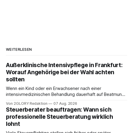
WEITERLESEN
Außerklinische Intensivpflege in Frankfurt:
Worauf Angehörige bei der Wahl achten
sollten
Wenn ein Kind oder ein Erwachsener nach einer
intensivmedizinischen Behandlung dauerhaft auf Beatmung
oder eine engmaschige pflegerische Versorgung
Von 2GLORY Redaktion
07 Aug. 2026
angewiesen ist, stellt sich für Familien eine schwierige
Steuerberater beauftragen: Wann sich
Frage: Muss die Versorgung dauerhaft in der Klinik bleiben –
professionelle Steuerberatung wirklich
oder ist ein Leben zu Hause möglich? Die außerklinische
lohnt
Intensivpflege bietet genau diese Alternative: Sie
Viele Steuerpflichtige stellen sich früher oder später