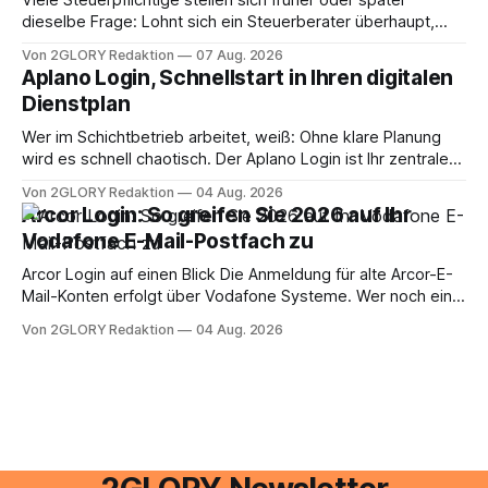
dieselbe Frage: Lohnt sich ein Steuerberater überhaupt,
oder lässt sich die Steuererklärung auch in Eigenregie
Von 2GLORY Redaktion
07 Aug. 2026
erledigen? Die kurze Antwort: Bei einfachen
Aplano Login, Schnellstart in Ihren digitalen
Einkommensverhältnissen reicht häufig eine Steuersoftware
Dienstplan
aus – sobald jedoch mehrere Einkunftsarten
zusammentreffen oder größere finanzielle Veränderungen
Wer im Schichtbetrieb arbeitet, weiß: Ohne klare Planung
anstehen, zahlt sich professionelle Unterstützung meist
wird es schnell chaotisch. Der Aplano Login ist Ihr zentraler
aus.
Zugangspunkt, um dienstpläne, zeiterfassung,
Von 2GLORY Redaktion
04 Aug. 2026
abwesenheiten und die gesamte kommunikation rund um
Arcor Login: So greifen Sie 2026 auf Ihr
Ihr personal digital zu organisieren. In diesem Leitfaden
Vodafone E-Mail-Postfach zu
erfahren Sie alles, was Sie für einen reibungslosen Einstieg
brauchen, von der Registrierung
Arcor Login auf einen Blick Die Anmeldung für alte Arcor-E-
Mail-Konten erfolgt über Vodafone Systeme. Wer noch eine
e mail adresse mit der Endung @arcor.de oder @arcor.net
Von 2GLORY Redaktion
04 Aug. 2026
besitzt, loggt sich heute über das Vodafone E-Mail & Cloud
Portal ein. Der klassische Arcor Login über mail.