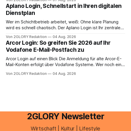
erledigen? Die kurze Antwort: Bei einfachen
Aplano Login, Schnellstart in Ihren digitalen
Einkommensverhältnissen reicht häufig eine Steuersoftware
Dienstplan
aus – sobald jedoch mehrere Einkunftsarten
zusammentreffen oder größere finanzielle Veränderungen
Wer im Schichtbetrieb arbeitet, weiß: Ohne klare Planung
anstehen, zahlt sich professionelle Unterstützung meist
wird es schnell chaotisch. Der Aplano Login ist Ihr zentraler
aus.
Zugangspunkt, um dienstpläne, zeiterfassung,
Von 2GLORY Redaktion
04 Aug. 2026
abwesenheiten und die gesamte kommunikation rund um
Arcor Login: So greifen Sie 2026 auf Ihr
Ihr personal digital zu organisieren. In diesem Leitfaden
Vodafone E-Mail-Postfach zu
erfahren Sie alles, was Sie für einen reibungslosen Einstieg
brauchen, von der Registrierung
Arcor Login auf einen Blick Die Anmeldung für alte Arcor-E-
Mail-Konten erfolgt über Vodafone Systeme. Wer noch eine
e mail adresse mit der Endung @arcor.de oder @arcor.net
Von 2GLORY Redaktion
04 Aug. 2026
besitzt, loggt sich heute über das Vodafone E-Mail & Cloud
Portal ein. Der klassische Arcor Login über mail.
2GLORY Newsletter
Wirtschaft | Kultur | Lifestyle