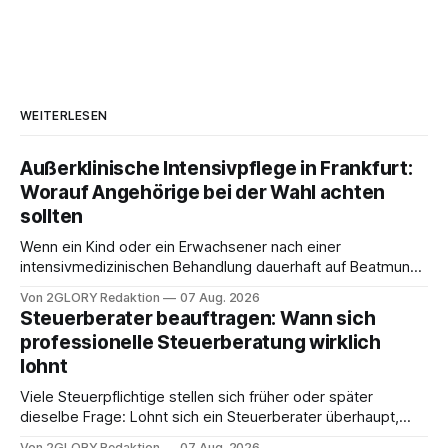
WEITERLESEN
Außerklinische Intensivpflege in Frankfurt:
Worauf Angehörige bei der Wahl achten
sollten
Wenn ein Kind oder ein Erwachsener nach einer
intensivmedizinischen Behandlung dauerhaft auf Beatmung
oder eine engmaschige pflegerische Versorgung
Von 2GLORY Redaktion
07 Aug. 2026
angewiesen ist, stellt sich für Familien eine schwierige
Steuerberater beauftragen: Wann sich
Frage: Muss die Versorgung dauerhaft in der Klinik bleiben –
professionelle Steuerberatung wirklich
oder ist ein Leben zu Hause möglich? Die außerklinische
lohnt
Intensivpflege bietet genau diese Alternative: Sie
Viele Steuerpflichtige stellen sich früher oder später
dieselbe Frage: Lohnt sich ein Steuerberater überhaupt,
oder lässt sich die Steuererklärung auch in Eigenregie
Von 2GLORY Redaktion
07 Aug. 2026