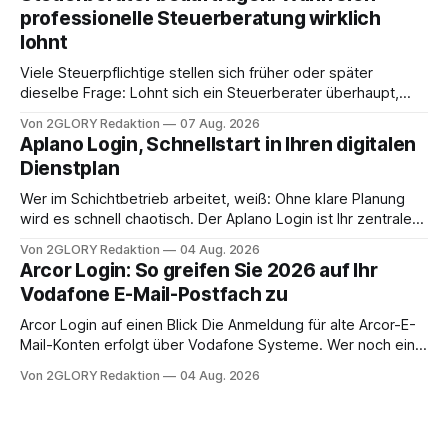
Frage: Muss die Versorgung dauerhaft in der Klinik bleiben –
professionelle Steuerberatung wirklich
oder ist ein Leben zu Hause möglich? Die außerklinische
lohnt
Intensivpflege bietet genau diese Alternative: Sie
Viele Steuerpflichtige stellen sich früher oder später
dieselbe Frage: Lohnt sich ein Steuerberater überhaupt,
oder lässt sich die Steuererklärung auch in Eigenregie
Von 2GLORY Redaktion
07 Aug. 2026
erledigen? Die kurze Antwort: Bei einfachen
Aplano Login, Schnellstart in Ihren digitalen
Einkommensverhältnissen reicht häufig eine Steuersoftware
Dienstplan
aus – sobald jedoch mehrere Einkunftsarten
zusammentreffen oder größere finanzielle Veränderungen
Wer im Schichtbetrieb arbeitet, weiß: Ohne klare Planung
anstehen, zahlt sich professionelle Unterstützung meist
wird es schnell chaotisch. Der Aplano Login ist Ihr zentraler
aus.
Zugangspunkt, um dienstpläne, zeiterfassung,
Von 2GLORY Redaktion
04 Aug. 2026
abwesenheiten und die gesamte kommunikation rund um
Arcor Login: So greifen Sie 2026 auf Ihr
Ihr personal digital zu organisieren. In diesem Leitfaden
Vodafone E-Mail-Postfach zu
erfahren Sie alles, was Sie für einen reibungslosen Einstieg
brauchen, von der Registrierung
Arcor Login auf einen Blick Die Anmeldung für alte Arcor-E-
Mail-Konten erfolgt über Vodafone Systeme. Wer noch eine
e mail adresse mit der Endung @arcor.de oder @arcor.net
Von 2GLORY Redaktion
04 Aug. 2026
besitzt, loggt sich heute über das Vodafone E-Mail & Cloud
Portal ein. Der klassische Arcor Login über mail.