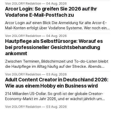
Zugangspunkt, um dienstpläne, zeiterfassung,
Von 2GLORY Redaktion
04 Aug. 2026
abwesenheiten und die gesamte kommunikation rund um
Arcor Login: So greifen Sie 2026 auf Ihr
Ihr personal digital zu organisieren. In diesem Leitfaden
Vodafone E-Mail-Postfach zu
erfahren Sie alles, was Sie für einen reibungslosen Einstieg
brauchen, von der Registrierung
Arcor Login auf einen Blick Die Anmeldung für alte Arcor-E-
Mail-Konten erfolgt über Vodafone Systeme. Wer noch eine
e mail adresse mit der Endung @arcor.de oder @arcor.net
Von 2GLORY Redaktion
04 Aug. 2026
besitzt, loggt sich heute über das Vodafone E-Mail & Cloud
Hautpflege als Selbstfürsorge: Worauf es
Portal ein. Der klassische Arcor Login über mail.
bei professioneller Gesichtsbehandlung
ankommt
Zwischen Terminen, Bildschirmzeit und To-do-Listen bleibt
die Hautpflege im Alltag häufig auf der Strecke. Abends
schnell abschminken, morgens eine Creme aus der
Von 2GLORY Redaktion
03 Aug. 2026
Drogerie – mehr ist zeitlich oft nicht drin. Dabei reagiert die
Adult Content Creator in Deutschland 2026:
Haut empfindlich auf Stress, Schlafmangel und
Wie aus einem Hobby ein Business wird
Umwelteinflüsse: Sie wirkt müde, spannt oder neigt zu
Unreinheiten. Professionelle
214 Milliarden US-Dollar. So groß ist der globale Creator-
Economy-Markt im Jahr 2026, und er wächst jährlich um
mehr als 22 Prozent. Was lange als Nischenphänomen galt,
Von 2GLORY Redaktion
03 Aug. 2026
ist längst ein ernstzunehmender Wirtschaftszweig. Weltweit
sind über 200 Millionen Menschen als Creator aktiv, allein in