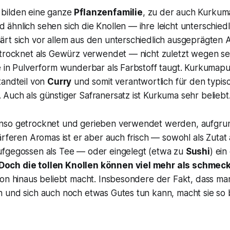
bilden eine ganze
Pflanzenfamilie
, zu der auch Kurkum
hnlich sehen sich die Knollen — ihre leicht unterschiedl
rt sich vor allem aus den unterschiedlich ausgeprägten
etrocknet als Gewürz verwendet — nicht zuletzt wegen sei
 in Pulverform wunderbar als Farbstoff taugt. Kurkumapul
tandteil von
Curry
und somit verantwortlich für den typis
Auch als günstiger Safranersatz ist Kurkuma sehr beliebt
nso getrocknet und gerieben verwendet werden, aufgrun
ärferen Aromas ist er aber auch frisch — sowohl als Zutat 
fgegossen als Tee — oder eingelegt (etwa zu
Sushi
) ein
Doch die tollen Knollen können viel mehr als schmec
on hinaus beliebt macht. Insbesondere der Fakt, dass man
 und sich auch noch etwas Gutes tun kann, macht sie so b