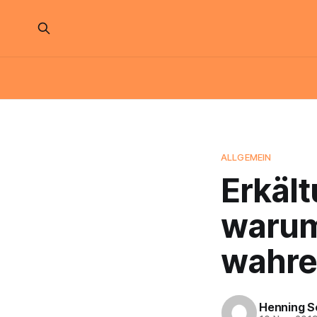
ALLGEMEIN
Erkält
warum
wahre
Henning S