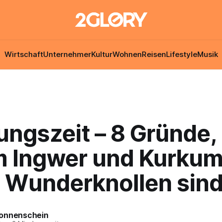
Wirtschaft
Unternehmer
Kultur
Wohnen
Reisen
Lifestyle
Musik
ungszeit – 8 Gründe,
 Ingwer und Kurku
 Wunderknollen sin
onnenschein