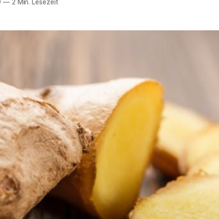
9
—
2 Min. Lesezeit