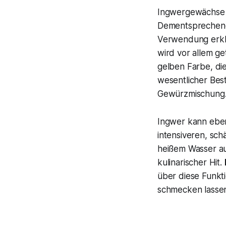
Ingwergewächse 
Dementsprechend ä
Verwendung erklä
wird vor allem g
gelben Farbe, die
wesentlicher Bes
Gewürzmischung. 
Ingwer kann ebe
intensiveren, sch
heißem Wasser au
kulinarischer Hit.
über diese Funkti
schmecken lassen