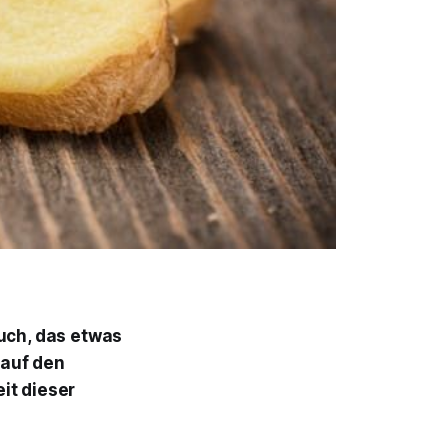
uch, das etwas
 auf den
it dieser