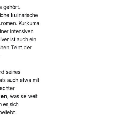
a gehört.
iche kulinarische
 Aromen. Kurkuma
ner intensiven
ver ist auch ein
chen Teint der
.
d seines
als auch etwa mit
 echter
ken
, was sie weit
 es sich
eliebt.