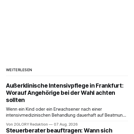
WEITERLESEN
Außerklinische Intensivpflege in Frankfurt:
Worauf Angehörige bei der Wahl achten
sollten
Wenn ein Kind oder ein Erwachsener nach einer
intensivmedizinischen Behandlung dauerhaft auf Beatmung
oder eine engmaschige pflegerische Versorgung
Von 2GLORY Redaktion
07 Aug. 2026
angewiesen ist, stellt sich für Familien eine schwierige
Steuerberater beauftragen: Wann sich
Frage: Muss die Versorgung dauerhaft in der Klinik bleiben –