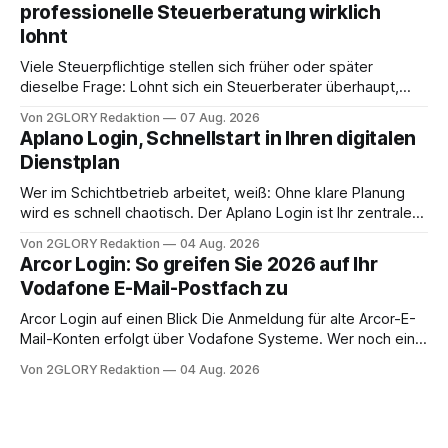
professionelle Steuerberatung wirklich
oder ist ein Leben zu Hause möglich? Die außerklinische
lohnt
Intensivpflege bietet genau diese Alternative: Sie
Viele Steuerpflichtige stellen sich früher oder später
dieselbe Frage: Lohnt sich ein Steuerberater überhaupt,
oder lässt sich die Steuererklärung auch in Eigenregie
Von 2GLORY Redaktion
07 Aug. 2026
erledigen? Die kurze Antwort: Bei einfachen
Aplano Login, Schnellstart in Ihren digitalen
Einkommensverhältnissen reicht häufig eine Steuersoftware
Dienstplan
aus – sobald jedoch mehrere Einkunftsarten
zusammentreffen oder größere finanzielle Veränderungen
Wer im Schichtbetrieb arbeitet, weiß: Ohne klare Planung
anstehen, zahlt sich professionelle Unterstützung meist
wird es schnell chaotisch. Der Aplano Login ist Ihr zentraler
aus.
Zugangspunkt, um dienstpläne, zeiterfassung,
Von 2GLORY Redaktion
04 Aug. 2026
abwesenheiten und die gesamte kommunikation rund um
Arcor Login: So greifen Sie 2026 auf Ihr
Ihr personal digital zu organisieren. In diesem Leitfaden
Vodafone E-Mail-Postfach zu
erfahren Sie alles, was Sie für einen reibungslosen Einstieg
brauchen, von der Registrierung
Arcor Login auf einen Blick Die Anmeldung für alte Arcor-E-
Mail-Konten erfolgt über Vodafone Systeme. Wer noch eine
e mail adresse mit der Endung @arcor.de oder @arcor.net
Von 2GLORY Redaktion
04 Aug. 2026
besitzt, loggt sich heute über das Vodafone E-Mail & Cloud
Portal ein. Der klassische Arcor Login über mail.