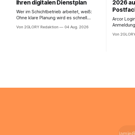
Ihren digitalen Dienstplan
2026 au
Postfac
Wer im Schichtbetrieb arbeitet, weiß:
Ohne klare Planung wird es schnell
Arcor Login 
chaotisch. Der Aplano Login ist Ihr
Anmeldung 
Von 2GLORY Redaktion
04 Aug. 2026
zentraler Zugangspunkt, um dienstpläne,
erfolgt üb
Von 2GLORY
zeiterfassung, abwesenheiten und die
noch eine 
gesamte kommunikation rund um Ihr
@arcor.de 
personal digital zu organisieren. In
loggt sich
diesem Leitfaden erfahren Sie alles, was
Mail & Clou
Sie für einen reibungslosen Einstieg
Arcor Login
brauchen, von der Registrierung