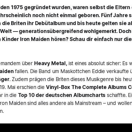
iden 1975 gegründet wurden, waren selbst die Eltern 
hrscheinlich noch nicht einmal geboren. Fünf Jahre 
 die Briten ihr Debütalbum und bis heute gelten sie a
 Welt — generationsübergreifend wohlgemerkt. Doch
n Kinder Iron Maiden hören? Schau dir einfach nur di
 jemandem über
Heavy Metal,
ist eines absolut sicher: Es 
aiden
fallen. Die Band um Maskottchen Eddie verkaufte
äger
. Zudem prägen die Briten dieses Musikgenre bis heu
19. Mai erschien die
Vinyl-Box
The Complete Albums Co
r in die
Top 10 der deutschen Albumcharts
schaffte. E
ron Maiden sind alles andere als Mainstream – und wollen
n.