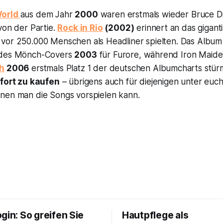
orld
aus dem Jahr
2000
waren erstmals wieder Bruce D
von der Partie.
Rock in Rio
(
2002)
erinnert an das giganti
vor 250.000 Menschen als Headliner spielten. Das Albu
 des Mönch-Covers
2003
für Furore, während Iron Maide
th
2006
erstmals Platz 1 der deutschen Albumcharts stürm
fort zu kaufen
– übrigens auch für diejenigen unter euch
nen man die Songs vorspielen kann.
gin: So greifen Sie
Hautpflege als