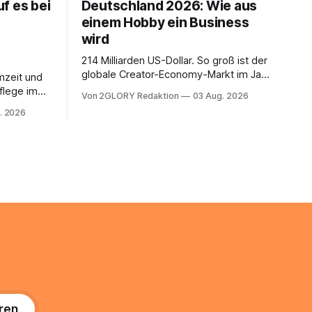
f es bei
Deutschland 2026: Wie aus
einem Hobby ein Business
wird
214 Milliarden US-Dollar. So groß ist der
globale Creator-Economy-Markt im Jahr
mzeit und
2026, und er wächst jährlich um mehr als
flege im
Von 2GLORY Redaktion
03 Aug. 2026
22 Prozent. Was lange als
. Abends
. 2026
Nischenphänomen galt, ist längst ein
s eine
ernstzunehmender Wirtschaftszweig.
r ist
Weltweit sind über 200 Millionen
agiert die
Menschen als Creator aktiv, allein in
Deutschland geht der Markt in
üsse: Sie
 zu
ren