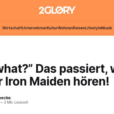
Wirtschaft
Unternehmer
Kultur
Wohnen
Reisen
Lifestyle
Musik
what?” Das passiert,
 Iron Maiden hören!
becke
—
2 Min. Lesezeit