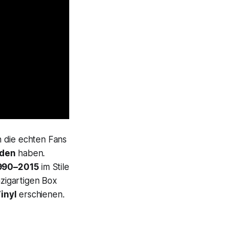
n die echten Fans
lden
haben.
1990–2015
im Stile
nzigartigen Box
inyl
erschienen.