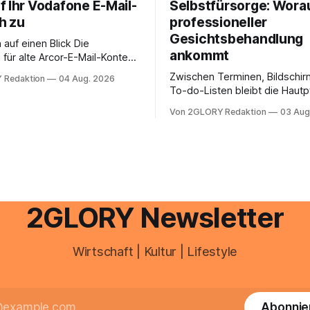
f Ihr Vodafone E-Mail-
Selbstfürsorge: Worau
h zu
professioneller
Gesichtsbehandlung
auf einen Blick Die
ankommt
für alte Arcor-E-Mail-Konten
er Vodafone Systeme. Wer
Zwischen Terminen, Bildschir
 Redaktion
04 Aug. 2026
e mail adresse mit der Endung
To-do-Listen bleibt die Hautp
oder @arcor.net besitzt,
Alltag häufig auf der Strecke
 heute über das Vodafone E-
Von 2GLORY Redaktion
03 Aug
schnell abschminken, morgen
d Portal ein. Der klassische
Creme aus der Drogerie – meh
 über mail.
zeitlich oft nicht drin. Dabei re
Haut empfindlich auf Stress,
Schlafmangel und Umwelteinfl
wirkt müde, spannt oder neigt
Unreinheiten. Professionelle
2GLORY Newsletter
Wirtschaft | Kultur | Lifestyle
Abonnie