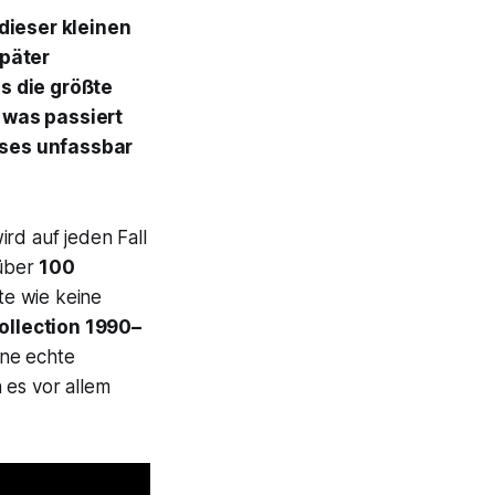
dieser kleinen
später
ls die größte
 was passiert
eses unfassbar
wird auf jeden Fall
 über
100
te wie keine
llection 1990–
ine echte
 es vor allem