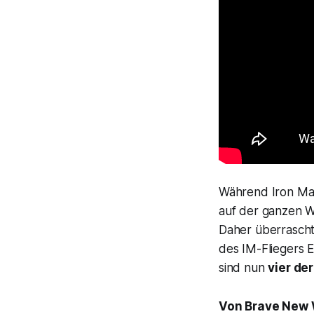
Während Iron Mai
auf der ganzen W
Daher überrascht
des IM-Fliegers E
sind nun
vier de
Von
Brave New 