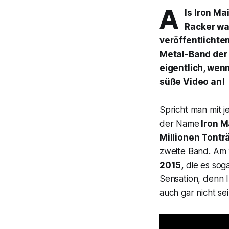
A
ls Iron Ma
Racker wa
veröffentlichten
Metal-Band der
eigentlich, wen
süße Video an!
Spricht man mit
der Name
Iron M
Millionen Tontr
zweite Band. Am 
2015
,
die es soga
Sensation, denn I
auch gar nicht sei