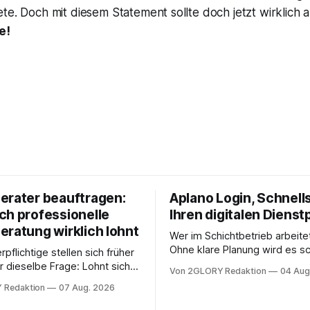
te. Doch mit diesem Statement sollte doch jetzt wirklich al
e!
erater beauftragen:
Aplano Login, Schnells
ch professionelle
Ihren digitalen Dienst
eratung wirklich lohnt
Wer im Schichtbetrieb arbeite
Ohne klare Planung wird es sc
rpflichtige stellen sich früher
chaotisch. Der Aplano Login ist
r dieselbe Frage: Lohnt sich
Von 2GLORY Redaktion
04 Aug
zentraler Zugangspunkt, um d
berater überhaupt, oder lässt
 Redaktion
07 Aug. 2026
zeiterfassung, abwesenheiten
euererklärung auch in
gesamte kommunikation rund 
 erledigen? Die kurze Antwort: