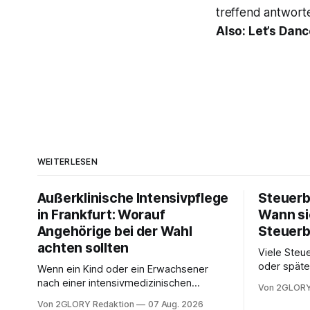
treffend antworte
Also: Let’s Danc
WEITERLESEN
Außerklinische Intensivpflege
Steuerb
in Frankfurt: Worauf
Wann si
Angehörige bei der Wahl
Steuerb
achten sollten
Viele Steue
oder späte
Wenn ein Kind oder ein Erwachsener
ein Steuer
nach einer intensivmedizinischen
Von 2GLORY
sich die St
Behandlung dauerhaft auf Beatmung
Von 2GLORY Redaktion
07 Aug. 2026
Eigenregie