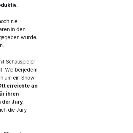
oduktiv.
och nie
aren in den
ntgegeben wurde.
n.
it Schauspieler
t. Wie bei jedem
ich um ein Show-
Ott erreichte an
ür ihren
 der Jury.
uch die Jury