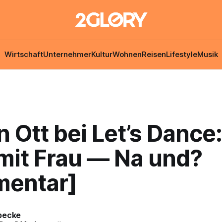
Wirtschaft
Unternehmer
Kultur
Wohnen
Reisen
Lifestyle
Musik
n Ott bei Let’s Dance
mit Frau — Na und?
entar]
becke