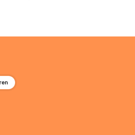
n. In
loggt sich heute über das Vodafone E-
 alles, was
Mail & Cloud Portal ein. Der klassische
nstieg
Arcor Login über mail.
ng
ren