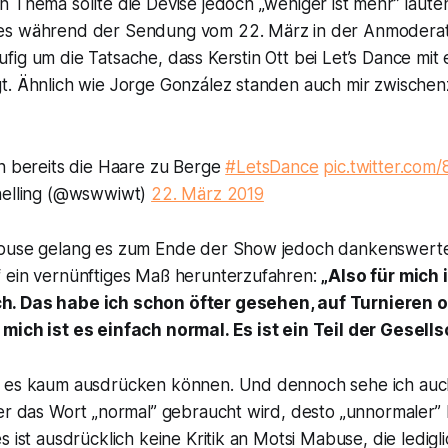
 Thema sollte die Devise jedoch „weniger ist mehr” laute
es während der Sendung vom 22. März in der Anmoderat
ig um die Tatsache, dass Kerstin Ott bei
Let’s Dance
mit 
t. Ähnlich wie Jorge González standen auch mir zwischenz
n bereits die Haare zu Berge
#LetsDance
pic.twitter.co
helling (@wswwiwt)
22. März 2019
abuse gelang es zum Ende der Show jedoch dankenswerte
 ein vernünftiges Maß herunterzufahren:
„Also für mich 
. Das habe ich schon öfter gesehen, auf Turnieren o
mich ist es einfach normal. Es ist ein Teil der Gesells
 es kaum ausdrücken können. Und dennoch sehe ich auch
ger das Wort „normal” gebraucht wird, desto „unnormaler
s ist ausdrücklich keine Kritik an Motsi Mabuse, die ledigl