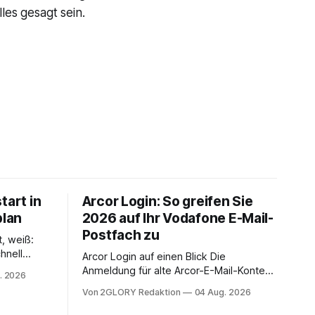
les gesagt sein.
tart in
Arcor Login: So greifen Sie
plan
2026 auf Ihr Vodafone E-Mail-
Postfach zu
t, weiß:
hnell
Arcor Login auf einen Blick Die
 Ihr
Anmeldung für alte Arcor-E-Mail-Konten
. 2026
ienstpläne,
erfolgt über Vodafone Systeme. Wer
Von 2GLORY Redaktion
04 Aug. 2026
 und die
noch eine e mail adresse mit der Endung
um Ihr
@arcor.de oder @arcor.net besitzt,