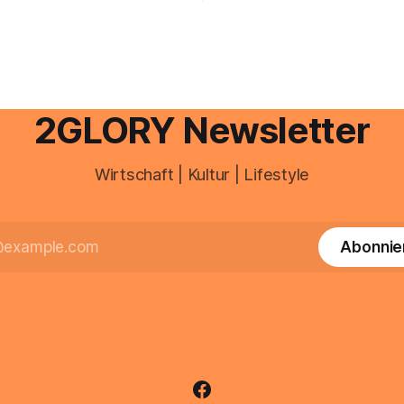
personal digital zu organisiere
hen Einkommensverhältnissen
diesem Leitfaden erfahren Sie
fig eine Steuersoftware aus –
Sie für einen reibungslosen Ei
och mehrere Einkunftsarten
brauchen, von der Registrieru
reffen oder größere
e Veränderungen anstehen,
professionelle Unterstützung
2GLORY Newsletter
Wirtschaft | Kultur | Lifestyle
Abonnie