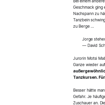
Bei einem anderen
Geschmack ging 
Nachspann zu häuf
Tanzbein schwing
zu Berge …
Jorge stehe
— David Sc
Jurorin Motsi M
Ganze wieder auf
außergewöhnlich
Tanzkursen. Für 
Besser hätte man
Gefahr. Je häufi
Zuschauer an. Die