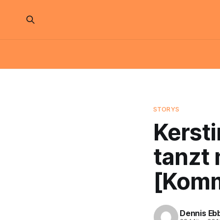
STORYS
Kersti
tanzt 
[Komm
Dennis Eb