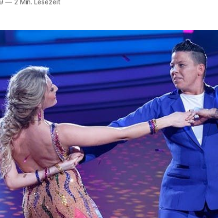
9
—
2 Min. Lesezeit