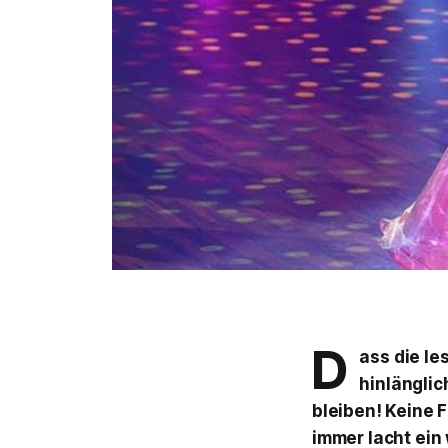
D
ass die le
hinlänglic
bleiben! Keine 
immer lacht
ein 