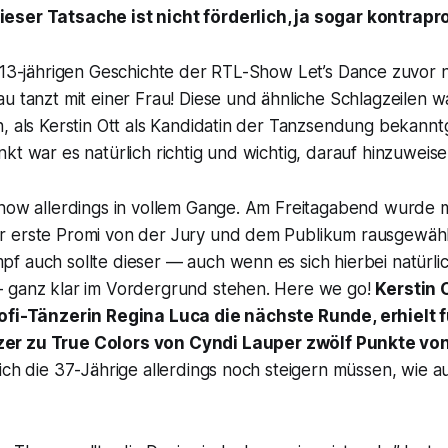
ser Tatsache ist nicht förderlich, ja sogar kontrapr
r 13-jährigen Geschichte der RTL-Show
Let’s Dance
zuvor n
u tanzt mit einer Frau! Diese und ähnliche Schlagzeilen w
n, als Kerstin Ott als Kandidatin der Tanzsendung bekan
kt war es natürlich richtig und wichtig, darauf hinzuweise
show allerdings in vollem Gange. Am Freitagabend wurde m
 erste Promi von der Jury und dem Publikum rausgewähl
f auch sollte dieser — auch wenn es sich hierbei natürl
 ganz klar im Vordergrund stehen. Here we go!
Kerstin 
ofi-Tänzerin Regina Luca die nächste Runde, erhielt f
zer zu
True Colors
von Cyndi Lauper zwölf Punkte von
ich die 37-Jährige allerdings noch steigern müssen, wie a