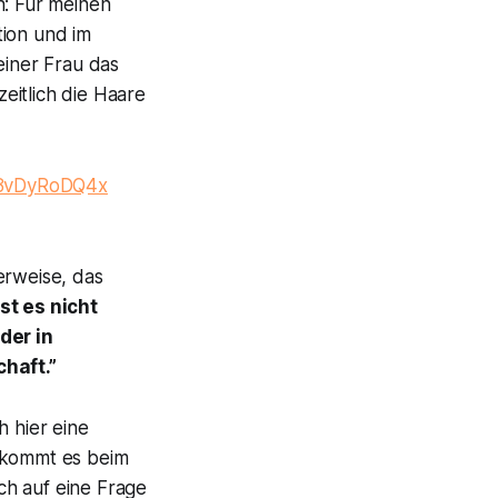
n: Für meinen
ion und im
einer Frau das
eitlich die Haare
m/8vDyRoDQ4x
rweise, das
ist es nicht
der in
chaft.”
 hier eine
” kommt es beim
ich auf eine Frage