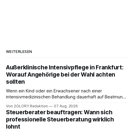
WEITERLESEN
Außerklinische Intensivpflege in Frankfurt:
Worauf Angehörige bei der Wahl achten
sollten
Wenn ein Kind oder ein Erwachsener nach einer
intensivmedizinischen Behandlung dauerhaft auf Beatmung
oder eine engmaschige pflegerische Versorgung
Von 2GLORY Redaktion
07 Aug. 2026
angewiesen ist, stellt sich für Familien eine schwierige
Steuerberater beauftragen: Wann sich
Frage: Muss die Versorgung dauerhaft in der Klinik bleiben –
professionelle Steuerberatung wirklich
oder ist ein Leben zu Hause möglich? Die außerklinische
lohnt
Intensivpflege bietet genau diese Alternative: Sie