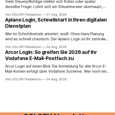
Viele Steuerpflichtige stellen sich früher oder später
dieselbe Frage: Lohnt sich ein Steuerberater überhaupt,
oder lässt sich die Steuererklärung auch in Eigenregie
Von 2GLORY Redaktion
07 Aug. 2026
erledigen? Die kurze Antwort: Bei einfachen
Aplano Login, Schnellstart in Ihren digitalen
Einkommensverhältnissen reicht häufig eine Steuersoftware
Dienstplan
aus – sobald jedoch mehrere Einkunftsarten
zusammentreffen oder größere finanzielle Veränderungen
Wer im Schichtbetrieb arbeitet, weiß: Ohne klare Planung
anstehen, zahlt sich professionelle Unterstützung meist
wird es schnell chaotisch. Der Aplano Login ist Ihr zentraler
aus.
Zugangspunkt, um dienstpläne, zeiterfassung,
Von 2GLORY Redaktion
04 Aug. 2026
abwesenheiten und die gesamte kommunikation rund um
Arcor Login: So greifen Sie 2026 auf Ihr
Ihr personal digital zu organisieren. In diesem Leitfaden
Vodafone E-Mail-Postfach zu
erfahren Sie alles, was Sie für einen reibungslosen Einstieg
brauchen, von der Registrierung
Arcor Login auf einen Blick Die Anmeldung für alte Arcor-E-
Mail-Konten erfolgt über Vodafone Systeme. Wer noch eine
e mail adresse mit der Endung @arcor.de oder @arcor.net
Von 2GLORY Redaktion
04 Aug. 2026
besitzt, loggt sich heute über das Vodafone E-Mail & Cloud
Portal ein. Der klassische Arcor Login über mail.