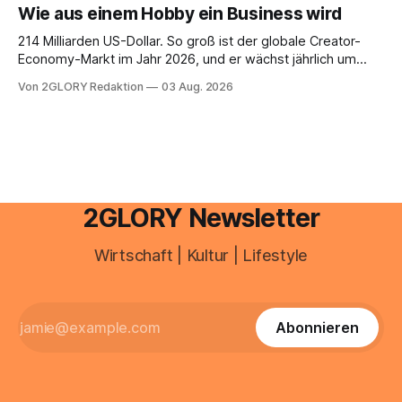
Haut empfindlich auf Stress, Schlafmangel und
Wie aus einem Hobby ein Business wird
Umwelteinflüsse: Sie wirkt müde, spannt oder neigt zu
Unreinheiten. Professionelle
214 Milliarden US-Dollar. So groß ist der globale Creator-
Economy-Markt im Jahr 2026, und er wächst jährlich um
mehr als 22 Prozent. Was lange als Nischenphänomen galt,
Von 2GLORY Redaktion
03 Aug. 2026
ist längst ein ernstzunehmender Wirtschaftszweig. Weltweit
sind über 200 Millionen Menschen als Creator aktiv, allein in
Deutschland geht der Markt in
2GLORY Newsletter
Wirtschaft | Kultur | Lifestyle
Abonnieren