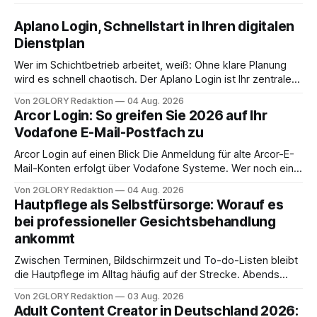
Aplano Login, Schnellstart in Ihren digitalen
Dienstplan
Wer im Schichtbetrieb arbeitet, weiß: Ohne klare Planung
wird es schnell chaotisch. Der Aplano Login ist Ihr zentraler
Zugangspunkt, um dienstpläne, zeiterfassung,
Von 2GLORY Redaktion
04 Aug. 2026
abwesenheiten und die gesamte kommunikation rund um
Arcor Login: So greifen Sie 2026 auf Ihr
Ihr personal digital zu organisieren. In diesem Leitfaden
Vodafone E-Mail-Postfach zu
erfahren Sie alles, was Sie für einen reibungslosen Einstieg
brauchen, von der Registrierung
Arcor Login auf einen Blick Die Anmeldung für alte Arcor-E-
Mail-Konten erfolgt über Vodafone Systeme. Wer noch eine
e mail adresse mit der Endung @arcor.de oder @arcor.net
Von 2GLORY Redaktion
04 Aug. 2026
besitzt, loggt sich heute über das Vodafone E-Mail & Cloud
Hautpflege als Selbstfürsorge: Worauf es
Portal ein. Der klassische Arcor Login über mail.
bei professioneller Gesichtsbehandlung
ankommt
Zwischen Terminen, Bildschirmzeit und To-do-Listen bleibt
die Hautpflege im Alltag häufig auf der Strecke. Abends
schnell abschminken, morgens eine Creme aus der
Von 2GLORY Redaktion
03 Aug. 2026
Drogerie – mehr ist zeitlich oft nicht drin. Dabei reagiert die
Adult Content Creator in Deutschland 2026: