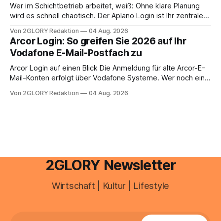
zusammentreffen oder größere finanzielle Veränderungen
Wer im Schichtbetrieb arbeitet, weiß: Ohne klare Planung
anstehen, zahlt sich professionelle Unterstützung meist
wird es schnell chaotisch. Der Aplano Login ist Ihr zentraler
aus.
Zugangspunkt, um dienstpläne, zeiterfassung,
Von 2GLORY Redaktion
04 Aug. 2026
abwesenheiten und die gesamte kommunikation rund um
Arcor Login: So greifen Sie 2026 auf Ihr
Ihr personal digital zu organisieren. In diesem Leitfaden
Vodafone E-Mail-Postfach zu
erfahren Sie alles, was Sie für einen reibungslosen Einstieg
brauchen, von der Registrierung
Arcor Login auf einen Blick Die Anmeldung für alte Arcor-E-
Mail-Konten erfolgt über Vodafone Systeme. Wer noch eine
e mail adresse mit der Endung @arcor.de oder @arcor.net
Von 2GLORY Redaktion
04 Aug. 2026
besitzt, loggt sich heute über das Vodafone E-Mail & Cloud
Portal ein. Der klassische Arcor Login über mail.
2GLORY Newsletter
Wirtschaft | Kultur | Lifestyle