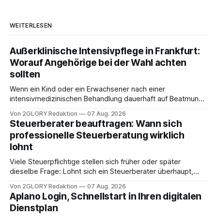
WEITERLESEN
Außerklinische Intensivpflege in Frankfurt:
Worauf Angehörige bei der Wahl achten
sollten
Wenn ein Kind oder ein Erwachsener nach einer
intensivmedizinischen Behandlung dauerhaft auf Beatmung
oder eine engmaschige pflegerische Versorgung
Von 2GLORY Redaktion
07 Aug. 2026
angewiesen ist, stellt sich für Familien eine schwierige
Steuerberater beauftragen: Wann sich
Frage: Muss die Versorgung dauerhaft in der Klinik bleiben –
professionelle Steuerberatung wirklich
oder ist ein Leben zu Hause möglich? Die außerklinische
lohnt
Intensivpflege bietet genau diese Alternative: Sie
Viele Steuerpflichtige stellen sich früher oder später
dieselbe Frage: Lohnt sich ein Steuerberater überhaupt,
oder lässt sich die Steuererklärung auch in Eigenregie
Von 2GLORY Redaktion
07 Aug. 2026
erledigen? Die kurze Antwort: Bei einfachen
Aplano Login, Schnellstart in Ihren digitalen
Einkommensverhältnissen reicht häufig eine Steuersoftware
Dienstplan
aus – sobald jedoch mehrere Einkunftsarten