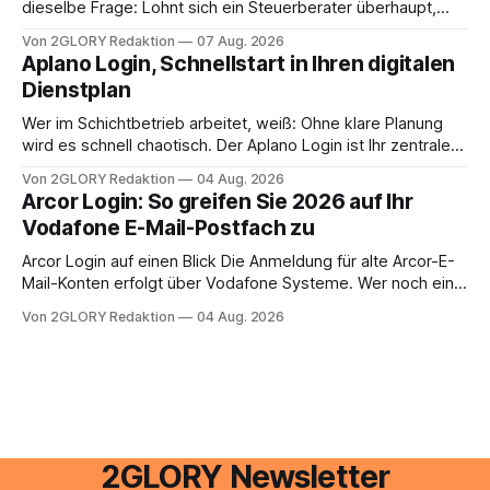
dieselbe Frage: Lohnt sich ein Steuerberater überhaupt,
oder lässt sich die Steuererklärung auch in Eigenregie
Von 2GLORY Redaktion
07 Aug. 2026
erledigen? Die kurze Antwort: Bei einfachen
Aplano Login, Schnellstart in Ihren digitalen
Einkommensverhältnissen reicht häufig eine Steuersoftware
Dienstplan
aus – sobald jedoch mehrere Einkunftsarten
zusammentreffen oder größere finanzielle Veränderungen
Wer im Schichtbetrieb arbeitet, weiß: Ohne klare Planung
anstehen, zahlt sich professionelle Unterstützung meist
wird es schnell chaotisch. Der Aplano Login ist Ihr zentraler
aus.
Zugangspunkt, um dienstpläne, zeiterfassung,
Von 2GLORY Redaktion
04 Aug. 2026
abwesenheiten und die gesamte kommunikation rund um
Arcor Login: So greifen Sie 2026 auf Ihr
Ihr personal digital zu organisieren. In diesem Leitfaden
Vodafone E-Mail-Postfach zu
erfahren Sie alles, was Sie für einen reibungslosen Einstieg
brauchen, von der Registrierung
Arcor Login auf einen Blick Die Anmeldung für alte Arcor-E-
Mail-Konten erfolgt über Vodafone Systeme. Wer noch eine
e mail adresse mit der Endung @arcor.de oder @arcor.net
Von 2GLORY Redaktion
04 Aug. 2026
besitzt, loggt sich heute über das Vodafone E-Mail & Cloud
Portal ein. Der klassische Arcor Login über mail.
2GLORY Newsletter