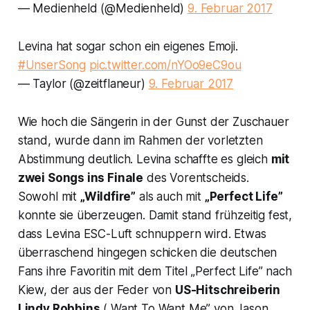
— Medienheld (@Medienheld)
9. Februar 2017
Levina hat sogar schon ein eigenes Emoji.
#UnserSong
pic.twitter.com/nYOo9eC9ou
— Taylor (@zeitflaneur)
9. Februar 2017
Wie hoch die Sängerin in der Gunst der Zuschauer
stand, wurde dann im Rahmen der vorletzten
Abstimmung deutlich. Levina schaffte es gleich
mit
zwei Songs ins Finale
des Vorentscheids.
Sowohl mit
„Wildfire”
als auch mit
„Perfect Life”
konnte sie überzeugen. Damit stand frühzeitig fest,
dass Levina ESC-Luft schnuppern wird. Etwas
überraschend hingegen schicken die deutschen
Fans ihre Favoritin mit dem Titel „Perfect Life” nach
Kiew, der aus der Feder von
US-Hitschreiberin
Lindy Robbins
(„Want To Want Me” von Jason