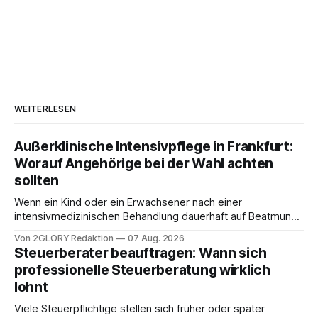
WEITERLESEN
Außerklinische Intensivpflege in Frankfurt:
Worauf Angehörige bei der Wahl achten
sollten
Wenn ein Kind oder ein Erwachsener nach einer
intensivmedizinischen Behandlung dauerhaft auf Beatmung
oder eine engmaschige pflegerische Versorgung
Von 2GLORY Redaktion
07 Aug. 2026
angewiesen ist, stellt sich für Familien eine schwierige
Steuerberater beauftragen: Wann sich
Frage: Muss die Versorgung dauerhaft in der Klinik bleiben –
professionelle Steuerberatung wirklich
oder ist ein Leben zu Hause möglich? Die außerklinische
lohnt
Intensivpflege bietet genau diese Alternative: Sie
Viele Steuerpflichtige stellen sich früher oder später