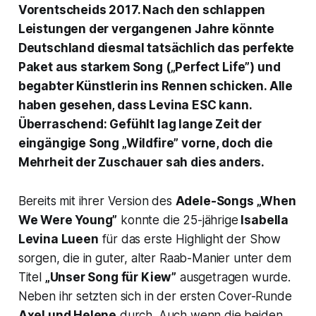
Vorentscheids 2017. Nach den schlappen
Leistungen der vergangenen Jahre könnte
Deutschland diesmal tatsächlich das perfekte
Paket aus starkem Song („Perfect Life”) und
begabter Künstlerin ins Rennen schicken. Alle
haben gesehen, dass Levina ESC kann.
Überraschend: Gefühlt lag lange Zeit der
eingängige Song „Wildfire” vorne, doch die
Mehrheit der Zuschauer sah dies anders.
Bereits mit ihrer Version des
Adele-Songs „When
We Were Young”
konnte die 25-jährige
Isabella
Levina Lueen
für das erste Highlight der Show
sorgen, die in guter, alter Raab-Manier unter dem
Titel
„Unser Song für Kiew”
ausgetragen wurde.
Neben ihr setzten sich in der ersten Cover-Runde
Axel und Helene
durch. Auch wenn die beiden