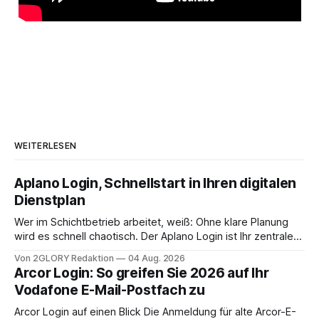
WEITERLESEN
Aplano Login, Schnellstart in Ihren digitalen
Dienstplan
Wer im Schichtbetrieb arbeitet, weiß: Ohne klare Planung
wird es schnell chaotisch. Der Aplano Login ist Ihr zentraler
Zugangspunkt, um dienstpläne, zeiterfassung,
Von 2GLORY Redaktion
04 Aug. 2026
abwesenheiten und die gesamte kommunikation rund um
Arcor Login: So greifen Sie 2026 auf Ihr
Ihr personal digital zu organisieren. In diesem Leitfaden
Vodafone E-Mail-Postfach zu
erfahren Sie alles, was Sie für einen reibungslosen Einstieg
brauchen, von der Registrierung
Arcor Login auf einen Blick Die Anmeldung für alte Arcor-E-