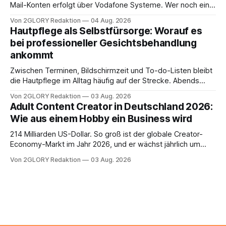
Mail-Konten erfolgt über Vodafone Systeme. Wer noch eine
e mail adresse mit der Endung @arcor.de oder @arcor.net
Von 2GLORY Redaktion
04 Aug. 2026
besitzt, loggt sich heute über das Vodafone E-Mail & Cloud
Hautpflege als Selbstfürsorge: Worauf es
Portal ein. Der klassische Arcor Login über mail.
bei professioneller Gesichtsbehandlung
ankommt
Zwischen Terminen, Bildschirmzeit und To-do-Listen bleibt
die Hautpflege im Alltag häufig auf der Strecke. Abends
schnell abschminken, morgens eine Creme aus der
Von 2GLORY Redaktion
03 Aug. 2026
Drogerie – mehr ist zeitlich oft nicht drin. Dabei reagiert die
Adult Content Creator in Deutschland 2026:
Haut empfindlich auf Stress, Schlafmangel und
Wie aus einem Hobby ein Business wird
Umwelteinflüsse: Sie wirkt müde, spannt oder neigt zu
Unreinheiten. Professionelle
214 Milliarden US-Dollar. So groß ist der globale Creator-
Economy-Markt im Jahr 2026, und er wächst jährlich um
mehr als 22 Prozent. Was lange als Nischenphänomen galt,
Von 2GLORY Redaktion
03 Aug. 2026
ist längst ein ernstzunehmender Wirtschaftszweig. Weltweit
sind über 200 Millionen Menschen als Creator aktiv, allein in
Deutschland geht der Markt in