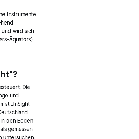
che Instrumente
gehend
 und wird sich
Mars-Äquators)
ght”?
esteuert. Die
läge und
ist „InSight”
 Deutschland
f in den Boden
ials gemessen
n untersuchen.