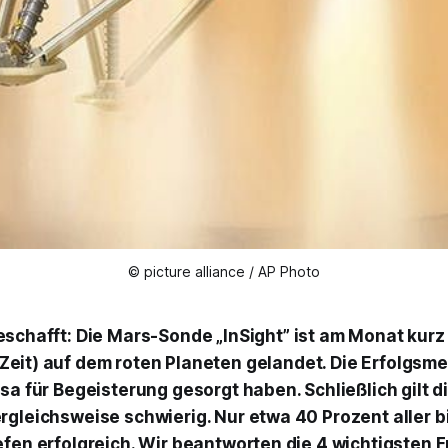
© picture alliance / AP Photo
geschafft: Die Mars-Sonde „InSight” ist am Monat kurz
Zeit) auf dem roten Planeten gelandet. Die Erfolgsme
asa für Begeisterung gesorgt haben. Schließlich gilt 
rgleichsweise schwierig. Nur etwa 40 Prozent aller 
efen erfolgreich. Wir beantworten die 4 wichtigsten 