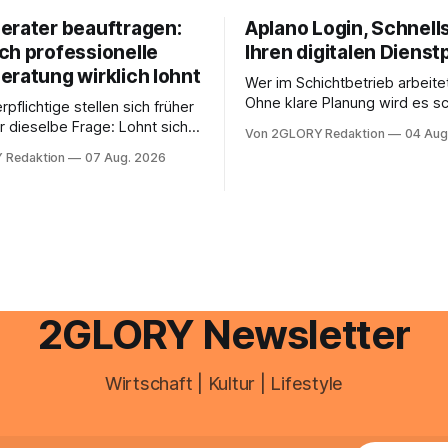
erater beauftragen:
Aplano Login, Schnells
ch professionelle
Ihren digitalen Dienst
eratung wirklich lohnt
Wer im Schichtbetrieb arbeite
Ohne klare Planung wird es sc
rpflichtige stellen sich früher
chaotisch. Der Aplano Login ist
r dieselbe Frage: Lohnt sich
Von 2GLORY Redaktion
04 Aug
zentraler Zugangspunkt, um d
berater überhaupt, oder lässt
 Redaktion
07 Aug. 2026
zeiterfassung, abwesenheiten
euererklärung auch in
gesamte kommunikation rund 
 erledigen? Die kurze Antwort:
personal digital zu organisiere
hen Einkommensverhältnissen
diesem Leitfaden erfahren Sie
fig eine Steuersoftware aus –
Sie für einen reibungslosen Ei
och mehrere Einkunftsarten
brauchen, von der Registrieru
reffen oder größere
e Veränderungen anstehen,
professionelle Unterstützung
2GLORY Newsletter
Wirtschaft | Kultur | Lifestyle