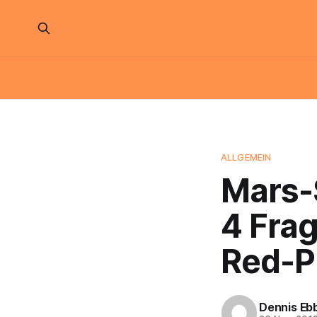
ALLGEMEIN
Mars-
4 Fra
Red-P
Dennis Eb