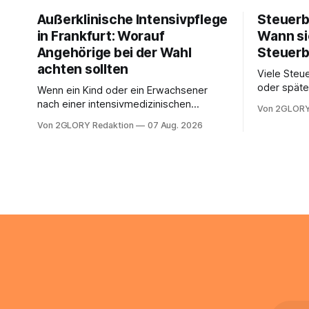
Außerklinische Intensivpflege
Steuerb
in Frankfurt: Worauf
Wann si
Angehörige bei der Wahl
Steuerb
achten sollten
Viele Steue
oder späte
Wenn ein Kind oder ein Erwachsener
ein Steuer
nach einer intensivmedizinischen
Von 2GLORY
sich die St
Behandlung dauerhaft auf Beatmung
Von 2GLORY Redaktion
07 Aug. 2026
Eigenregie
oder eine engmaschige pflegerische
Bei einfac
Versorgung angewiesen ist, stellt sich
reicht häu
für Familien eine schwierige Frage: Muss
sobald jed
die Versorgung dauerhaft in der Klinik
zusamment
bleiben – oder ist ein Leben zu Hause
finanziell
möglich? Die außerklinische
zahlt sich 
Intensivpflege bietet genau diese
meist aus.
Alternative: Sie