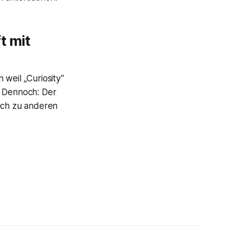
t mit
weil „Curiosity”
. Dennoch: Der
eich zu anderen