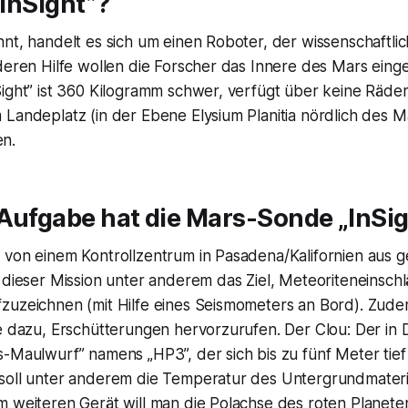
„InSight”?
nt, handelt es sich um einen Roboter, der wissenschaftli
 deren Hilfe wollen die Forscher das Innere des Mars ein
ight” ist 360 Kilogramm schwer, verfügt über keine Räder
 Landeplatz (in der Ebene Elysium Planitia nördlich des 
n.
 Aufgabe hat die Mars-Sonde „InSi
 von einem Kontrollzentrum in Pasadena/Kalifornien aus g
 dieser Mission unter anderem das Ziel, Meteoriteneinsch
uzeichnen (mit Hilfe eines Seismometers an Bord). Zudem 
ge dazu, Erschütterungen hervorzurufen. Der Clou: Der in
s-Maulwurf” namens „HP3”, der sich bis zu fünf Meter tie
soll unter anderem die Temperatur des Untergrundmater
m weiteren Gerät will man die Polachse des roten Planete