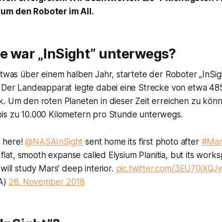
um den Roboter im All.
ge war „InSight” unterwegs?
etwas über einem halben Jahr, startete der Roboter „InSig
. Der Landeapparat legte dabei eine Strecke von etwa 485
. Um den roten Planeten in dieser Zeit erreichen zu könn
is zu 10.000 Kilometern pro Stunde unterwegs.
 here!
@NASAInSight
sent home its first photo after
#Mar
a flat, smooth expanse called Elysium Planitia, but its work
will study Mars’ deep interior.
pic.twitter.com/3EU70jXQJ
A)
26. November 2018