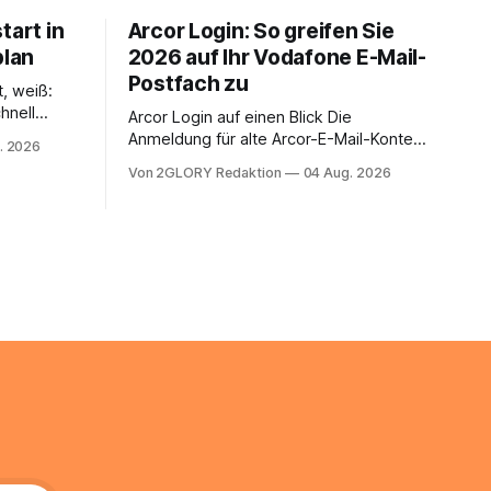
tart in
Arcor Login: So greifen Sie
plan
2026 auf Ihr Vodafone E-Mail-
Postfach zu
t, weiß:
hnell
Arcor Login auf einen Blick Die
 Ihr
Anmeldung für alte Arcor-E-Mail-Konten
. 2026
ienstpläne,
erfolgt über Vodafone Systeme. Wer
Von 2GLORY Redaktion
04 Aug. 2026
 und die
noch eine e mail adresse mit der Endung
um Ihr
@arcor.de oder @arcor.net besitzt,
n. In
loggt sich heute über das Vodafone E-
 alles, was
Mail & Cloud Portal ein. Der klassische
nstieg
Arcor Login über mail.
ng