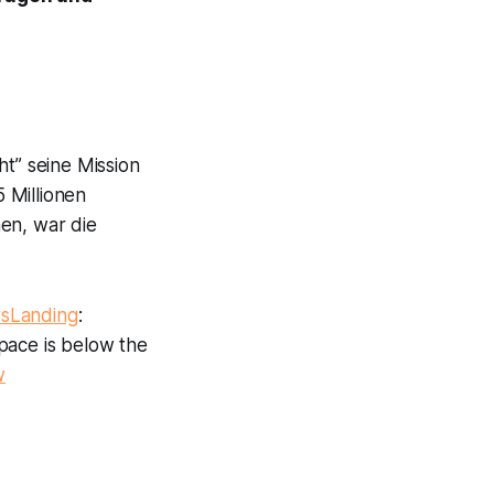
ht” seine Mission
 Millionen
en, war die
sLanding
:
space is below the
w