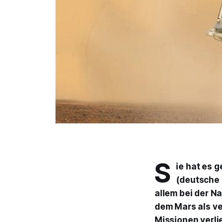
S
ie hat es 
(deutsche 
allem bei der N
dem Mars als ve
Missionen verli