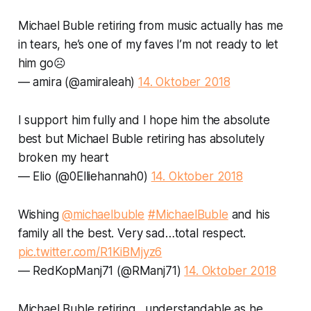
Michael Buble retiring from music actually has me
in tears, he’s one of my faves I’m not ready to let
him go☹️
— amira (@amiraleah)
14. Oktober 2018
I support him fully and I hope him the absolute
best but Michael Buble retiring has absolutely
broken my heart
— Elio (@0Elliehannah0)
14. Oktober 2018
Wishing
@michaelbuble
#MichaelBuble
and his
family all the best. Very sad…total respect.
pic.twitter.com/R1KiBMjyz6
— RedKopManj71 (@RManj71)
14. Oktober 2018
Michael Buble retiring…understandable as he