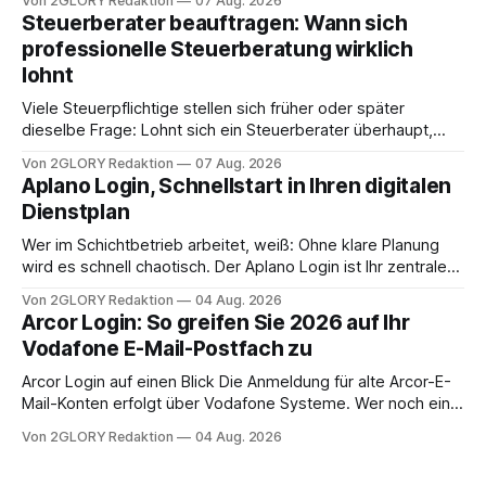
Von 2GLORY Redaktion
07 Aug. 2026
angewiesen ist, stellt sich für Familien eine schwierige
Steuerberater beauftragen: Wann sich
Frage: Muss die Versorgung dauerhaft in der Klinik bleiben –
professionelle Steuerberatung wirklich
oder ist ein Leben zu Hause möglich? Die außerklinische
lohnt
Intensivpflege bietet genau diese Alternative: Sie
Viele Steuerpflichtige stellen sich früher oder später
dieselbe Frage: Lohnt sich ein Steuerberater überhaupt,
oder lässt sich die Steuererklärung auch in Eigenregie
Von 2GLORY Redaktion
07 Aug. 2026
erledigen? Die kurze Antwort: Bei einfachen
Aplano Login, Schnellstart in Ihren digitalen
Einkommensverhältnissen reicht häufig eine Steuersoftware
Dienstplan
aus – sobald jedoch mehrere Einkunftsarten
zusammentreffen oder größere finanzielle Veränderungen
Wer im Schichtbetrieb arbeitet, weiß: Ohne klare Planung
anstehen, zahlt sich professionelle Unterstützung meist
wird es schnell chaotisch. Der Aplano Login ist Ihr zentraler
aus.
Zugangspunkt, um dienstpläne, zeiterfassung,
Von 2GLORY Redaktion
04 Aug. 2026
abwesenheiten und die gesamte kommunikation rund um
Arcor Login: So greifen Sie 2026 auf Ihr
Ihr personal digital zu organisieren. In diesem Leitfaden
Vodafone E-Mail-Postfach zu
erfahren Sie alles, was Sie für einen reibungslosen Einstieg
brauchen, von der Registrierung
Arcor Login auf einen Blick Die Anmeldung für alte Arcor-E-
Mail-Konten erfolgt über Vodafone Systeme. Wer noch eine
e mail adresse mit der Endung @arcor.de oder @arcor.net
Von 2GLORY Redaktion
04 Aug. 2026
besitzt, loggt sich heute über das Vodafone E-Mail & Cloud
Portal ein. Der klassische Arcor Login über mail.