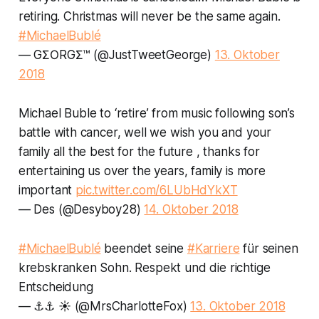
retiring. Christmas will never be the same again.
#MichaelBublé
— GΣΟRGΣ™ (@JustTweetGeorge)
13. Oktober
2018
Michael Buble to ‘retire’ from music following son’s
battle with cancer, well we wish you and your
family all the best for the future , thanks for
entertaining us over the years, family is more
important
pic.twitter.com/6LUbHdYkXT
— Des (@Desyboy28)
14. Oktober 2018
#MichaelBublé
beendet seine
#Karriere
für seinen
krebskranken Sohn. Respekt und die richtige
Entscheidung
— ⚓⚓ ☀ (@MrsCharlotteFox)
13. Oktober 2018