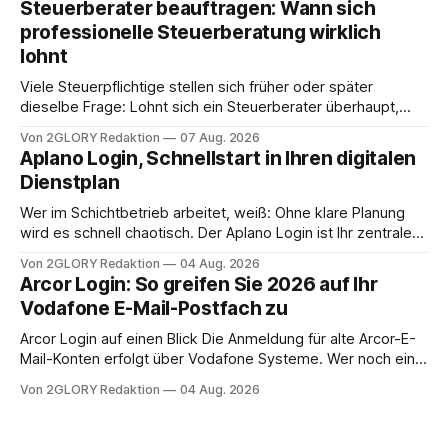
Steuerberater beauftragen: Wann sich
Frage: Muss die Versorgung dauerhaft in der Klinik bleiben –
professionelle Steuerberatung wirklich
oder ist ein Leben zu Hause möglich? Die außerklinische
lohnt
Intensivpflege bietet genau diese Alternative: Sie
Viele Steuerpflichtige stellen sich früher oder später
dieselbe Frage: Lohnt sich ein Steuerberater überhaupt,
oder lässt sich die Steuererklärung auch in Eigenregie
Von 2GLORY Redaktion
07 Aug. 2026
erledigen? Die kurze Antwort: Bei einfachen
Aplano Login, Schnellstart in Ihren digitalen
Einkommensverhältnissen reicht häufig eine Steuersoftware
Dienstplan
aus – sobald jedoch mehrere Einkunftsarten
zusammentreffen oder größere finanzielle Veränderungen
Wer im Schichtbetrieb arbeitet, weiß: Ohne klare Planung
anstehen, zahlt sich professionelle Unterstützung meist
wird es schnell chaotisch. Der Aplano Login ist Ihr zentraler
aus.
Zugangspunkt, um dienstpläne, zeiterfassung,
Von 2GLORY Redaktion
04 Aug. 2026
abwesenheiten und die gesamte kommunikation rund um
Arcor Login: So greifen Sie 2026 auf Ihr
Ihr personal digital zu organisieren. In diesem Leitfaden
Vodafone E-Mail-Postfach zu
erfahren Sie alles, was Sie für einen reibungslosen Einstieg
brauchen, von der Registrierung
Arcor Login auf einen Blick Die Anmeldung für alte Arcor-E-
Mail-Konten erfolgt über Vodafone Systeme. Wer noch eine
e mail adresse mit der Endung @arcor.de oder @arcor.net
Von 2GLORY Redaktion
04 Aug. 2026
besitzt, loggt sich heute über das Vodafone E-Mail & Cloud
Portal ein. Der klassische Arcor Login über mail.