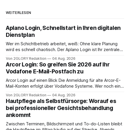
WEITERLESEN
Aplano Login, Schnellstart in Ihren digitalen
Dienstplan
Wer im Schichtbetrieb arbeitet, weiß: Ohne klare Planung
wird es schnell chaotisch. Der Aplano Login ist Ihr zentraler
Zugangspunkt, um dienstpläne, zeiterfassung,
Von 2GLORY Redaktion
04 Aug. 2026
abwesenheiten und die gesamte kommunikation rund um
Arcor Login: So greifen Sie 2026 auf Ihr
Ihr personal digital zu organisieren. In diesem Leitfaden
Vodafone E-Mail-Postfach zu
erfahren Sie alles, was Sie für einen reibungslosen Einstieg
brauchen, von der Registrierung
Arcor Login auf einen Blick Die Anmeldung für alte Arcor-E-
Mail-Konten erfolgt über Vodafone Systeme. Wer noch eine
e mail adresse mit der Endung @arcor.de oder @arcor.net
Von 2GLORY Redaktion
04 Aug. 2026
besitzt, loggt sich heute über das Vodafone E-Mail & Cloud
Hautpflege als Selbstfürsorge: Worauf es
Portal ein. Der klassische Arcor Login über mail.
bei professioneller Gesichtsbehandlung
ankommt
Zwischen Terminen, Bildschirmzeit und To-do-Listen bleibt
die Hautpflege im Alltag häufig auf der Strecke. Abends