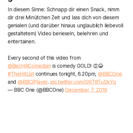
In diesem Sinne: Schnapp dir einen Snack, nimm
dir drei Minütchen Zeit und lass dich von diesem
genialen (und darüber hinaus unglaublich liebevoll
gestaltetem) Video berieseln, belehren und
entertainen.
Every second of this video from
@BecHillComedian
is comedy GOLD! 👏😂
#TheHitList
continues tonight, 6.20pm,
@BBCOne
and
@BBCiPlayer
.
pic.twitter.com/G9T8TuSkYq
— BBC One (@BBCOne)
December 7, 2019