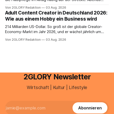
schnell abschminken, morgens eine Creme aus der
Von 2GLORY Redaktion
03 Aug. 2026
Drogerie – mehr ist zeitlich oft nicht drin. Dabei reagiert die
Adult Content Creator in Deutschland 2026:
Haut empfindlich auf Stress, Schlafmangel und
Wie aus einem Hobby ein Business wird
Umwelteinflüsse: Sie wirkt müde, spannt oder neigt zu
Unreinheiten. Professionelle
214 Milliarden US-Dollar. So groß ist der globale Creator-
Economy-Markt im Jahr 2026, und er wächst jährlich um
mehr als 22 Prozent. Was lange als Nischenphänomen galt,
Von 2GLORY Redaktion
03 Aug. 2026
ist längst ein ernstzunehmender Wirtschaftszweig. Weltweit
sind über 200 Millionen Menschen als Creator aktiv, allein in
Deutschland geht der Markt in
2GLORY Newsletter
Wirtschaft | Kultur | Lifestyle
Abonnieren