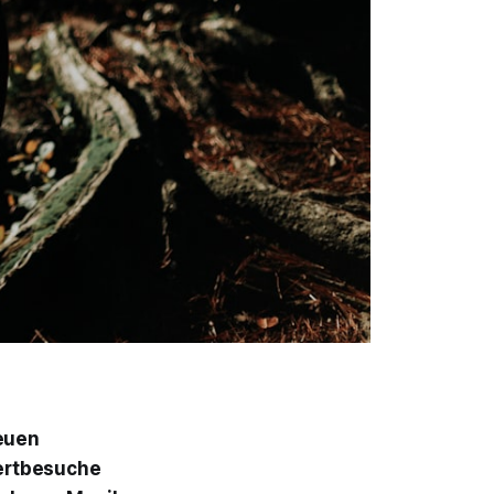
neuen
zertbesuche