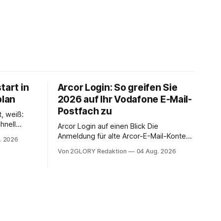
tart in
Arcor Login: So greifen Sie
plan
2026 auf Ihr Vodafone E-Mail-
Postfach zu
t, weiß:
hnell
Arcor Login auf einen Blick Die
 Ihr
Anmeldung für alte Arcor-E-Mail-Konten
. 2026
ienstpläne,
erfolgt über Vodafone Systeme. Wer
Von 2GLORY Redaktion
04 Aug. 2026
 und die
noch eine e mail adresse mit der Endung
um Ihr
@arcor.de oder @arcor.net besitzt,
n. In
loggt sich heute über das Vodafone E-
 alles, was
Mail & Cloud Portal ein. Der klassische
nstieg
Arcor Login über mail.
ng