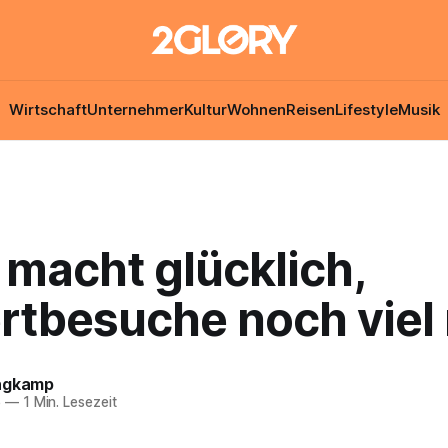
Wirtschaft
Unternehmer
Kultur
Wohnen
Reisen
Lifestyle
Musik
 macht glücklich,
rtbesuche noch viel
ngkamp
6
—
1 Min. Lesezeit