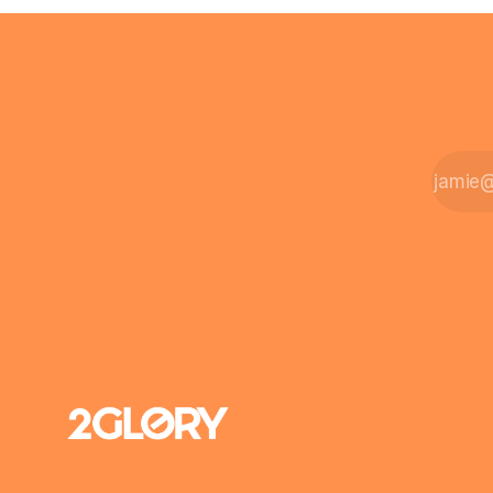
zahlt sich 
Intensivpflege bietet genau diese
meist aus.
Alternative: Sie