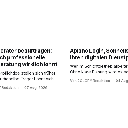
erater beauftragen:
Aplano Login, Schnells
ch professionelle
Ihren digitalen Dienst
eratung wirklich lohnt
Wer im Schichtbetrieb arbeite
Ohne klare Planung wird es sc
rpflichtige stellen sich früher
chaotisch. Der Aplano Login ist
r dieselbe Frage: Lohnt sich
Von 2GLORY Redaktion
04 Aug
zentraler Zugangspunkt, um d
berater überhaupt, oder lässt
 Redaktion
07 Aug. 2026
zeiterfassung, abwesenheiten
euererklärung auch in
gesamte kommunikation rund 
 erledigen? Die kurze Antwort:
personal digital zu organisiere
hen Einkommensverhältnissen
diesem Leitfaden erfahren Sie
fig eine Steuersoftware aus –
Sie für einen reibungslosen Ei
och mehrere Einkunftsarten
brauchen, von der Registrieru
reffen oder größere
e Veränderungen anstehen,