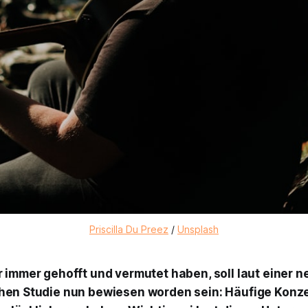
Priscilla Du Preez
/
Unsplash
r immer gehofft und vermutet haben, soll laut einer 
chen Studie nun bewiesen worden sein: Häufige Kon