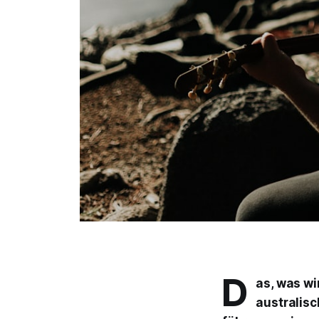
D
as, was wi
australis