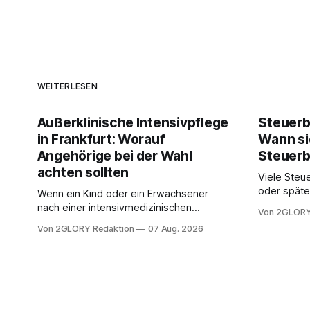
WEITERLESEN
Außerklinische Intensivpflege
Steuerb
in Frankfurt: Worauf
Wann si
Angehörige bei der Wahl
Steuerb
achten sollten
Viele Steue
oder späte
Wenn ein Kind oder ein Erwachsener
ein Steuer
nach einer intensivmedizinischen
Von 2GLORY
sich die St
Behandlung dauerhaft auf Beatmung
Von 2GLORY Redaktion
07 Aug. 2026
Eigenregie
oder eine engmaschige pflegerische
Bei einfac
Versorgung angewiesen ist, stellt sich
reicht häu
für Familien eine schwierige Frage: Muss
sobald jed
die Versorgung dauerhaft in der Klinik
zusamment
bleiben – oder ist ein Leben zu Hause
finanziell
möglich? Die außerklinische