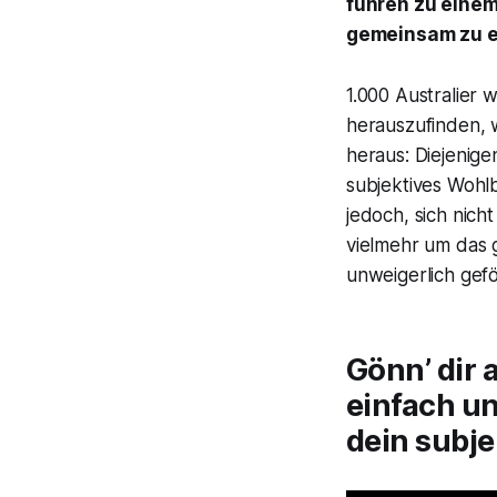
führen zu einem
gemeinsam zu e
1.000 Australier 
herauszufinden, 
heraus: Diejenige
subjektives Wohlb
jedoch, sich nich
vielmehr um das 
unweigerlich gefö
Gönn’ dir 
einfach un
dein subje