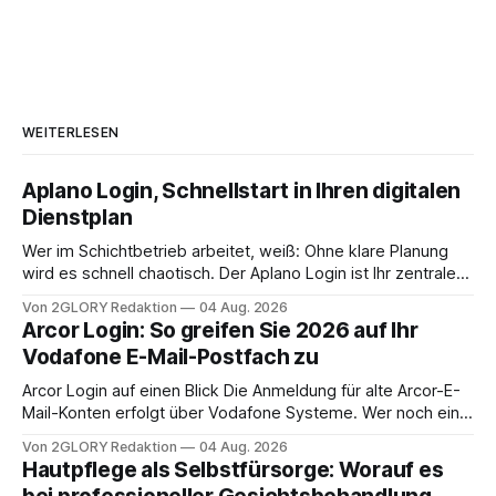
WEITERLESEN
Aplano Login, Schnellstart in Ihren digitalen
Dienstplan
Wer im Schichtbetrieb arbeitet, weiß: Ohne klare Planung
wird es schnell chaotisch. Der Aplano Login ist Ihr zentraler
Zugangspunkt, um dienstpläne, zeiterfassung,
Von 2GLORY Redaktion
04 Aug. 2026
abwesenheiten und die gesamte kommunikation rund um
Arcor Login: So greifen Sie 2026 auf Ihr
Ihr personal digital zu organisieren. In diesem Leitfaden
Vodafone E-Mail-Postfach zu
erfahren Sie alles, was Sie für einen reibungslosen Einstieg
brauchen, von der Registrierung
Arcor Login auf einen Blick Die Anmeldung für alte Arcor-E-
Mail-Konten erfolgt über Vodafone Systeme. Wer noch eine
e mail adresse mit der Endung @arcor.de oder @arcor.net
Von 2GLORY Redaktion
04 Aug. 2026
besitzt, loggt sich heute über das Vodafone E-Mail & Cloud
Hautpflege als Selbstfürsorge: Worauf es
Portal ein. Der klassische Arcor Login über mail.