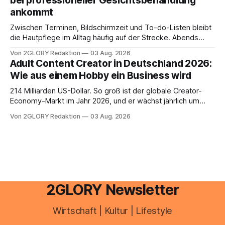
bei professioneller Gesichtsbehandlung
ankommt
Zwischen Terminen, Bildschirmzeit und To-do-Listen bleibt
die Hautpflege im Alltag häufig auf der Strecke. Abends
schnell abschminken, morgens eine Creme aus der
Von 2GLORY Redaktion
03 Aug. 2026
Drogerie – mehr ist zeitlich oft nicht drin. Dabei reagiert die
Adult Content Creator in Deutschland 2026:
Haut empfindlich auf Stress, Schlafmangel und
Wie aus einem Hobby ein Business wird
Umwelteinflüsse: Sie wirkt müde, spannt oder neigt zu
Unreinheiten. Professionelle
214 Milliarden US-Dollar. So groß ist der globale Creator-
Economy-Markt im Jahr 2026, und er wächst jährlich um
mehr als 22 Prozent. Was lange als Nischenphänomen galt,
Von 2GLORY Redaktion
03 Aug. 2026
ist längst ein ernstzunehmender Wirtschaftszweig. Weltweit
sind über 200 Millionen Menschen als Creator aktiv, allein in
Deutschland geht der Markt in
2GLORY Newsletter
Wirtschaft | Kultur | Lifestyle