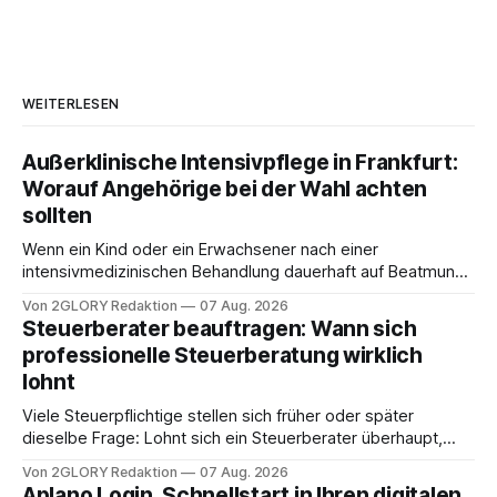
WEITERLESEN
Außerklinische Intensivpflege in Frankfurt:
Worauf Angehörige bei der Wahl achten
sollten
Wenn ein Kind oder ein Erwachsener nach einer
intensivmedizinischen Behandlung dauerhaft auf Beatmung
oder eine engmaschige pflegerische Versorgung
Von 2GLORY Redaktion
07 Aug. 2026
angewiesen ist, stellt sich für Familien eine schwierige
Steuerberater beauftragen: Wann sich
Frage: Muss die Versorgung dauerhaft in der Klinik bleiben –
professionelle Steuerberatung wirklich
oder ist ein Leben zu Hause möglich? Die außerklinische
lohnt
Intensivpflege bietet genau diese Alternative: Sie
Viele Steuerpflichtige stellen sich früher oder später
dieselbe Frage: Lohnt sich ein Steuerberater überhaupt,
oder lässt sich die Steuererklärung auch in Eigenregie
Von 2GLORY Redaktion
07 Aug. 2026
erledigen? Die kurze Antwort: Bei einfachen
Aplano Login, Schnellstart in Ihren digitalen