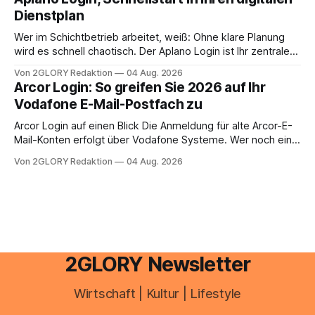
Einkommensverhältnissen reicht häufig eine Steuersoftware
Dienstplan
aus – sobald jedoch mehrere Einkunftsarten
zusammentreffen oder größere finanzielle Veränderungen
Wer im Schichtbetrieb arbeitet, weiß: Ohne klare Planung
anstehen, zahlt sich professionelle Unterstützung meist
wird es schnell chaotisch. Der Aplano Login ist Ihr zentraler
aus.
Zugangspunkt, um dienstpläne, zeiterfassung,
Von 2GLORY Redaktion
04 Aug. 2026
abwesenheiten und die gesamte kommunikation rund um
Arcor Login: So greifen Sie 2026 auf Ihr
Ihr personal digital zu organisieren. In diesem Leitfaden
Vodafone E-Mail-Postfach zu
erfahren Sie alles, was Sie für einen reibungslosen Einstieg
brauchen, von der Registrierung
Arcor Login auf einen Blick Die Anmeldung für alte Arcor-E-
Mail-Konten erfolgt über Vodafone Systeme. Wer noch eine
e mail adresse mit der Endung @arcor.de oder @arcor.net
Von 2GLORY Redaktion
04 Aug. 2026
besitzt, loggt sich heute über das Vodafone E-Mail & Cloud
Portal ein. Der klassische Arcor Login über mail.
2GLORY Newsletter
Wirtschaft | Kultur | Lifestyle