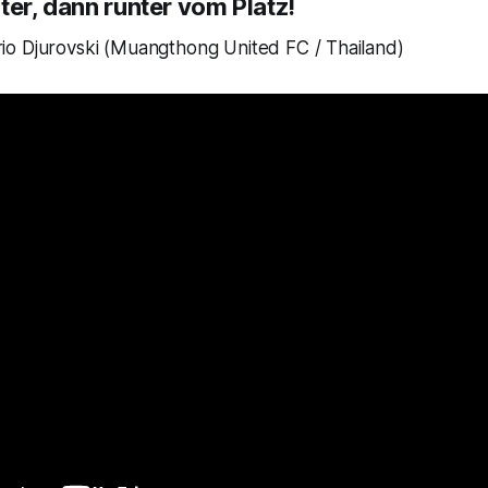
ter, dann runter vom Platz!
o Djurovski (Muangthong United FC / Thailand)