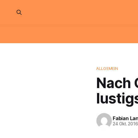
ALLGEMEIN
Nach C
lustig
Fabian La
24 Okt. 201