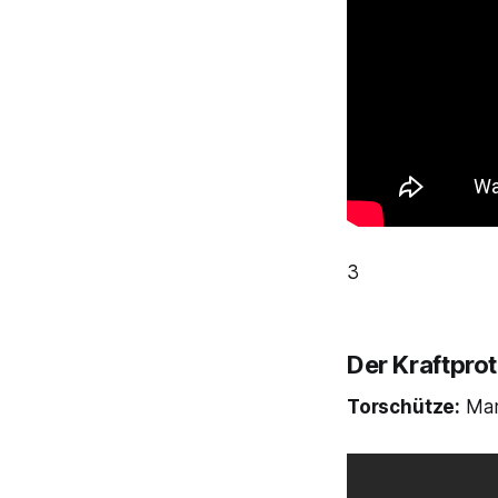
3
Der Kraftpro
Torschütze:
Mari