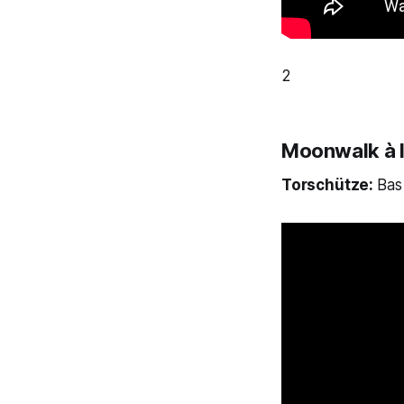
2
Moonwalk à 
Torschütze:
Bas