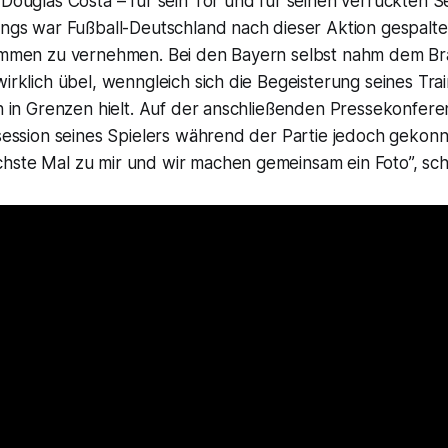
 Douglas Costa – für sein Tor und für seinen verrückten Se
dings war Fußball-Deutschland nach dieser Aktion gespalt
timmen zu vernehmen. Bei den Bayern selbst nahm dem Bra
wirklich übel, wenngleich sich die Begeisterung seines Tra
ch in Grenzen hielt. Auf der anschließenden Pressekonfere
osession seines Spielers während der Partie jedoch gekonnt
hste Mal zu mir und wir machen gemeinsam ein Foto”, sche