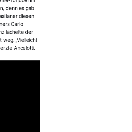
lfie-Torjubel im
en, denn es gab
silianer diesen
iners Carlo
nz lächelte der
 weg. „Vielleicht
rzte Ancelotti.