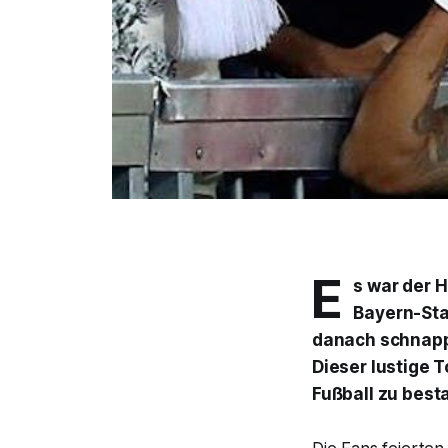
E
s war der H
Bayern-Sta
danach schnappt
Dieser lustige 
Fußball zu best