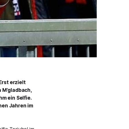
rst erzielt
a M’gladbach,
m ein Selfie.
enen Jahren im