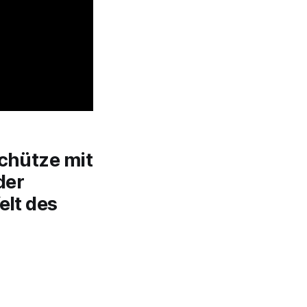
schütze mit
der
elt des