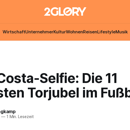
Wirtschaft
Unternehmer
Kultur
Wohnen
Reisen
Lifestyle
Musik
osta-Selfie: Die 11
sten Torjubel im Fußb
ngkamp
6
—
1 Min. Lesezeit