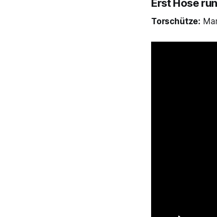
Erst Hose run
Torschütze:
Mari