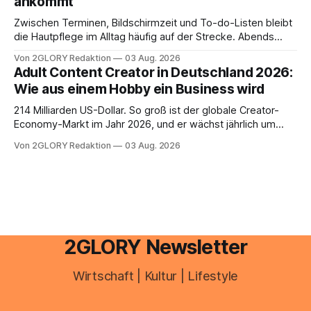
ankommt
Zwischen Terminen, Bildschirmzeit und To-do-Listen bleibt
die Hautpflege im Alltag häufig auf der Strecke. Abends
schnell abschminken, morgens eine Creme aus der
Von 2GLORY Redaktion
03 Aug. 2026
Drogerie – mehr ist zeitlich oft nicht drin. Dabei reagiert die
Adult Content Creator in Deutschland 2026:
Haut empfindlich auf Stress, Schlafmangel und
Wie aus einem Hobby ein Business wird
Umwelteinflüsse: Sie wirkt müde, spannt oder neigt zu
Unreinheiten. Professionelle
214 Milliarden US-Dollar. So groß ist der globale Creator-
Economy-Markt im Jahr 2026, und er wächst jährlich um
mehr als 22 Prozent. Was lange als Nischenphänomen galt,
Von 2GLORY Redaktion
03 Aug. 2026
ist längst ein ernstzunehmender Wirtschaftszweig. Weltweit
sind über 200 Millionen Menschen als Creator aktiv, allein in
Deutschland geht der Markt in
2GLORY Newsletter
Wirtschaft | Kultur | Lifestyle