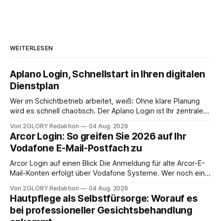
WEITERLESEN
Aplano Login, Schnellstart in Ihren digitalen
Dienstplan
Wer im Schichtbetrieb arbeitet, weiß: Ohne klare Planung
wird es schnell chaotisch. Der Aplano Login ist Ihr zentraler
Zugangspunkt, um dienstpläne, zeiterfassung,
Von 2GLORY Redaktion
04 Aug. 2026
abwesenheiten und die gesamte kommunikation rund um
Arcor Login: So greifen Sie 2026 auf Ihr
Ihr personal digital zu organisieren. In diesem Leitfaden
Vodafone E-Mail-Postfach zu
erfahren Sie alles, was Sie für einen reibungslosen Einstieg
brauchen, von der Registrierung
Arcor Login auf einen Blick Die Anmeldung für alte Arcor-E-
Mail-Konten erfolgt über Vodafone Systeme. Wer noch eine
e mail adresse mit der Endung @arcor.de oder @arcor.net
Von 2GLORY Redaktion
04 Aug. 2026
besitzt, loggt sich heute über das Vodafone E-Mail & Cloud
Hautpflege als Selbstfürsorge: Worauf es
Portal ein. Der klassische Arcor Login über mail.
bei professioneller Gesichtsbehandlung