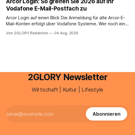
Arcor Login: So greifen Sie 2026 auf Ihr
Ihr personal digital zu organisieren. In diesem Leitfaden
Vodafone E-Mail-Postfach zu
erfahren Sie alles, was Sie für einen reibungslosen Einstieg
brauchen, von der Registrierung
Arcor Login auf einen Blick Die Anmeldung für alte Arcor-E-
Mail-Konten erfolgt über Vodafone Systeme. Wer noch eine
e mail adresse mit der Endung @arcor.de oder @arcor.net
Von 2GLORY Redaktion
04 Aug. 2026
besitzt, loggt sich heute über das Vodafone E-Mail & Cloud
Portal ein. Der klassische Arcor Login über mail.
2GLORY Newsletter
Wirtschaft | Kultur | Lifestyle
Abonnieren