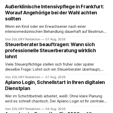
Außerklinische Intensivpflege in Frankfurt:
Worauf Angehörige bei der Wahl achten
sollten
Wenn ein Kind oder ein Erwachsener nach einer
intensivmedizinischen Behandlung dauerhaft auf Beatmung
oder eine engmaschige pflegerische Versorgung
Von 2GLORY Redaktion
07 Aug. 2026
angewiesen ist, stellt sich für Familien eine schwierige
Steuerberater beauftragen: Wann sich
Frage: Muss die Versorgung dauerhaft in der Klinik bleiben –
professionelle Steuerberatung wirklich
oder ist ein Leben zu Hause möglich? Die außerklinische
lohnt
Intensivpflege bietet genau diese Alternative: Sie
Viele Steuerpflichtige stellen sich früher oder später
dieselbe Frage: Lohnt sich ein Steuerberater überhaupt,
oder lässt sich die Steuererklärung auch in Eigenregie
Von 2GLORY Redaktion
07 Aug. 2026
erledigen? Die kurze Antwort: Bei einfachen
Aplano Login, Schnellstart in Ihren digitalen
Einkommensverhältnissen reicht häufig eine Steuersoftware
Dienstplan
aus – sobald jedoch mehrere Einkunftsarten
zusammentreffen oder größere finanzielle Veränderungen
Wer im Schichtbetrieb arbeitet, weiß: Ohne klare Planung
anstehen, zahlt sich professionelle Unterstützung meist
wird es schnell chaotisch. Der Aplano Login ist Ihr zentraler
aus.
Zugangspunkt, um dienstpläne, zeiterfassung,
Von 2GLORY Redaktion
04 Aug. 2026
abwesenheiten und die gesamte kommunikation rund um