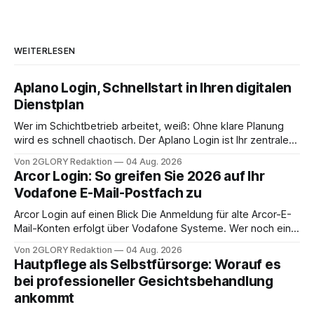
WEITERLESEN
Aplano Login, Schnellstart in Ihren digitalen
Dienstplan
Wer im Schichtbetrieb arbeitet, weiß: Ohne klare Planung
wird es schnell chaotisch. Der Aplano Login ist Ihr zentraler
Zugangspunkt, um dienstpläne, zeiterfassung,
Von 2GLORY Redaktion
04 Aug. 2026
abwesenheiten und die gesamte kommunikation rund um
Arcor Login: So greifen Sie 2026 auf Ihr
Ihr personal digital zu organisieren. In diesem Leitfaden
Vodafone E-Mail-Postfach zu
erfahren Sie alles, was Sie für einen reibungslosen Einstieg
brauchen, von der Registrierung
Arcor Login auf einen Blick Die Anmeldung für alte Arcor-E-
Mail-Konten erfolgt über Vodafone Systeme. Wer noch eine
e mail adresse mit der Endung @arcor.de oder @arcor.net
Von 2GLORY Redaktion
04 Aug. 2026
besitzt, loggt sich heute über das Vodafone E-Mail & Cloud
Hautpflege als Selbstfürsorge: Worauf es
Portal ein. Der klassische Arcor Login über mail.
bei professioneller Gesichtsbehandlung
ankommt