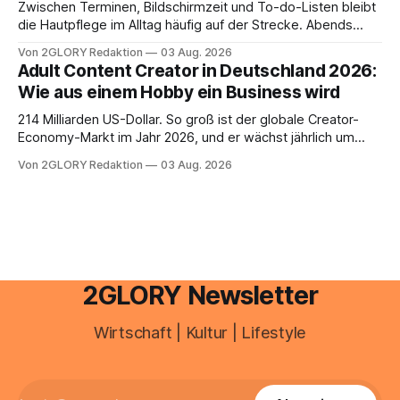
Zwischen Terminen, Bildschirmzeit und To-do-Listen bleibt
die Hautpflege im Alltag häufig auf der Strecke. Abends
schnell abschminken, morgens eine Creme aus der
Von 2GLORY Redaktion
03 Aug. 2026
Drogerie – mehr ist zeitlich oft nicht drin. Dabei reagiert die
Adult Content Creator in Deutschland 2026:
Haut empfindlich auf Stress, Schlafmangel und
Wie aus einem Hobby ein Business wird
Umwelteinflüsse: Sie wirkt müde, spannt oder neigt zu
Unreinheiten. Professionelle
214 Milliarden US-Dollar. So groß ist der globale Creator-
Economy-Markt im Jahr 2026, und er wächst jährlich um
mehr als 22 Prozent. Was lange als Nischenphänomen galt,
Von 2GLORY Redaktion
03 Aug. 2026
ist längst ein ernstzunehmender Wirtschaftszweig. Weltweit
sind über 200 Millionen Menschen als Creator aktiv, allein in
Deutschland geht der Markt in
2GLORY Newsletter
Wirtschaft | Kultur | Lifestyle