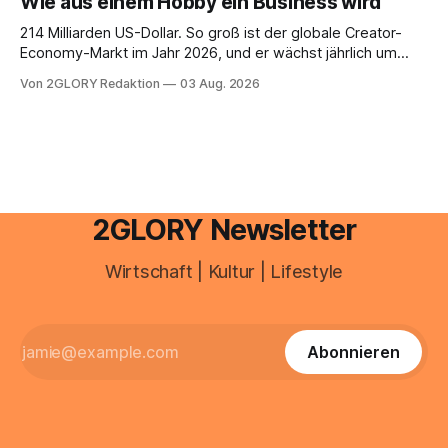
Wie aus einem Hobby ein Business wird
Umwelteinflüsse: Sie wirkt müde, spannt oder neigt zu
Unreinheiten. Professionelle
214 Milliarden US-Dollar. So groß ist der globale Creator-
Economy-Markt im Jahr 2026, und er wächst jährlich um
mehr als 22 Prozent. Was lange als Nischenphänomen galt,
Von 2GLORY Redaktion
03 Aug. 2026
ist längst ein ernstzunehmender Wirtschaftszweig. Weltweit
sind über 200 Millionen Menschen als Creator aktiv, allein in
Deutschland geht der Markt in
2GLORY Newsletter
Wirtschaft | Kultur | Lifestyle
Abonnieren