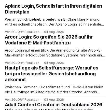
Aplano Login, Schnellstart in Ihren digitalen
Dienstplan
Wer im Schichtbetrieb arbeitet, weiß: Ohne klare Planung
wird es schnell chaotisch. Der Aplano Login ist Ihr zentraler
Zugangspunkt, um dienstpläne, zeiterfassung,
Von 2GLORY Redaktion
04 Aug. 2026
abwesenheiten und die gesamte kommunikation rund um
Arcor Login: So greifen Sie 2026 auf Ihr
Ihr personal digital zu organisieren. In diesem Leitfaden
Vodafone E-Mail-Postfach zu
erfahren Sie alles, was Sie für einen reibungslosen Einstieg
brauchen, von der Registrierung
Arcor Login auf einen Blick Die Anmeldung für alte Arcor-E-
Mail-Konten erfolgt über Vodafone Systeme. Wer noch eine
e mail adresse mit der Endung @arcor.de oder @arcor.net
Von 2GLORY Redaktion
04 Aug. 2026
besitzt, loggt sich heute über das Vodafone E-Mail & Cloud
Hautpflege als Selbstfürsorge: Worauf es
Portal ein. Der klassische Arcor Login über mail.
bei professioneller Gesichtsbehandlung
ankommt
Zwischen Terminen, Bildschirmzeit und To-do-Listen bleibt
die Hautpflege im Alltag häufig auf der Strecke. Abends
schnell abschminken, morgens eine Creme aus der
Von 2GLORY Redaktion
03 Aug. 2026
Drogerie – mehr ist zeitlich oft nicht drin. Dabei reagiert die
Adult Content Creator in Deutschland 2026:
Haut empfindlich auf Stress, Schlafmangel und