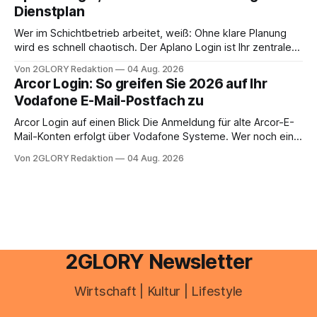
Einkommensverhältnissen reicht häufig eine Steuersoftware
Dienstplan
aus – sobald jedoch mehrere Einkunftsarten
zusammentreffen oder größere finanzielle Veränderungen
Wer im Schichtbetrieb arbeitet, weiß: Ohne klare Planung
anstehen, zahlt sich professionelle Unterstützung meist
wird es schnell chaotisch. Der Aplano Login ist Ihr zentraler
aus.
Zugangspunkt, um dienstpläne, zeiterfassung,
Von 2GLORY Redaktion
04 Aug. 2026
abwesenheiten und die gesamte kommunikation rund um
Arcor Login: So greifen Sie 2026 auf Ihr
Ihr personal digital zu organisieren. In diesem Leitfaden
Vodafone E-Mail-Postfach zu
erfahren Sie alles, was Sie für einen reibungslosen Einstieg
brauchen, von der Registrierung
Arcor Login auf einen Blick Die Anmeldung für alte Arcor-E-
Mail-Konten erfolgt über Vodafone Systeme. Wer noch eine
e mail adresse mit der Endung @arcor.de oder @arcor.net
Von 2GLORY Redaktion
04 Aug. 2026
besitzt, loggt sich heute über das Vodafone E-Mail & Cloud
Portal ein. Der klassische Arcor Login über mail.
2GLORY Newsletter
Wirtschaft | Kultur | Lifestyle