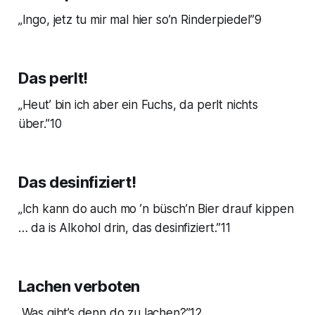
„Ingo, jetz tu mir mal hier so’n Rinderpiedel”9
Das perlt!
„Heut’ bin ich aber ein Fuchs, da perlt nichts
über.”10
Das desinfiziert!
„Ich kann do auch mo ’n büsch’n Bier drauf kippen
… da is Alkohol drin, das desinfiziert.”11
Lachen verboten
„Was gibt’s denn do zu lachen?”12