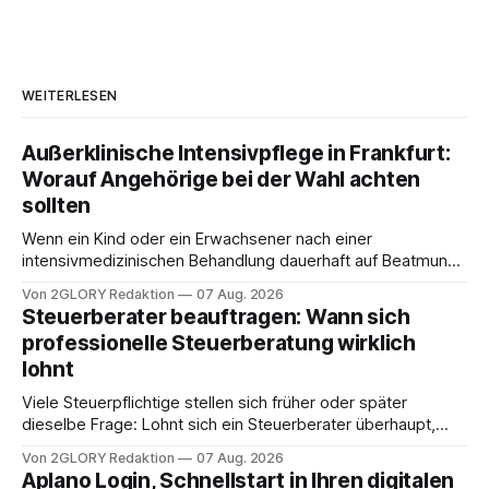
WEITERLESEN
Außerklinische Intensivpflege in Frankfurt:
Worauf Angehörige bei der Wahl achten
sollten
Wenn ein Kind oder ein Erwachsener nach einer
intensivmedizinischen Behandlung dauerhaft auf Beatmung
oder eine engmaschige pflegerische Versorgung
Von 2GLORY Redaktion
07 Aug. 2026
angewiesen ist, stellt sich für Familien eine schwierige
Steuerberater beauftragen: Wann sich
Frage: Muss die Versorgung dauerhaft in der Klinik bleiben –
professionelle Steuerberatung wirklich
oder ist ein Leben zu Hause möglich? Die außerklinische
lohnt
Intensivpflege bietet genau diese Alternative: Sie
Viele Steuerpflichtige stellen sich früher oder später
dieselbe Frage: Lohnt sich ein Steuerberater überhaupt,
oder lässt sich die Steuererklärung auch in Eigenregie
Von 2GLORY Redaktion
07 Aug. 2026
erledigen? Die kurze Antwort: Bei einfachen
Aplano Login, Schnellstart in Ihren digitalen