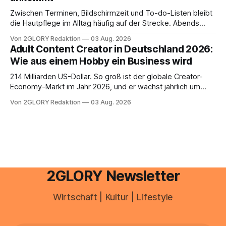
Zwischen Terminen, Bildschirmzeit und To-do-Listen bleibt
die Hautpflege im Alltag häufig auf der Strecke. Abends
schnell abschminken, morgens eine Creme aus der
Von 2GLORY Redaktion
03 Aug. 2026
Drogerie – mehr ist zeitlich oft nicht drin. Dabei reagiert die
Adult Content Creator in Deutschland 2026:
Haut empfindlich auf Stress, Schlafmangel und
Wie aus einem Hobby ein Business wird
Umwelteinflüsse: Sie wirkt müde, spannt oder neigt zu
Unreinheiten. Professionelle
214 Milliarden US-Dollar. So groß ist der globale Creator-
Economy-Markt im Jahr 2026, und er wächst jährlich um
mehr als 22 Prozent. Was lange als Nischenphänomen galt,
Von 2GLORY Redaktion
03 Aug. 2026
ist längst ein ernstzunehmender Wirtschaftszweig. Weltweit
sind über 200 Millionen Menschen als Creator aktiv, allein in
Deutschland geht der Markt in
2GLORY Newsletter
Wirtschaft | Kultur | Lifestyle