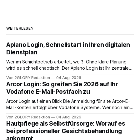
WEITERLESEN
Aplano Login, Schnellstart in Ihren digitalen
Dienstplan
Wer im Schichtbetrieb arbeitet, weiß: Ohne klare Planung
wird es schnell chaotisch. Der Aplano Login ist Ihr zentraler
Zugangspunkt, um dienstpläne, zeiterfassung,
Von 2GLORY Redaktion
04 Aug. 2026
abwesenheiten und die gesamte kommunikation rund um
Arcor Login: So greifen Sie 2026 auf Ihr
Ihr personal digital zu organisieren. In diesem Leitfaden
Vodafone E-Mail-Postfach zu
erfahren Sie alles, was Sie für einen reibungslosen Einstieg
brauchen, von der Registrierung
Arcor Login auf einen Blick Die Anmeldung für alte Arcor-E-
Mail-Konten erfolgt über Vodafone Systeme. Wer noch eine
e mail adresse mit der Endung @arcor.de oder @arcor.net
Von 2GLORY Redaktion
04 Aug. 2026
besitzt, loggt sich heute über das Vodafone E-Mail & Cloud
Hautpflege als Selbstfürsorge: Worauf es
Portal ein. Der klassische Arcor Login über mail.
bei professioneller Gesichtsbehandlung
ankommt