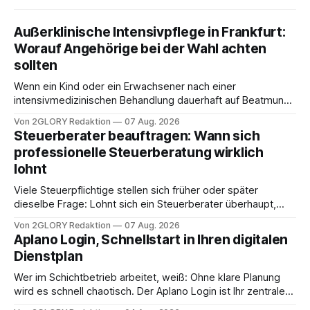
Außerklinische Intensivpflege in Frankfurt:
Worauf Angehörige bei der Wahl achten
sollten
Wenn ein Kind oder ein Erwachsener nach einer
intensivmedizinischen Behandlung dauerhaft auf Beatmung
oder eine engmaschige pflegerische Versorgung
Von 2GLORY Redaktion
07 Aug. 2026
angewiesen ist, stellt sich für Familien eine schwierige
Steuerberater beauftragen: Wann sich
Frage: Muss die Versorgung dauerhaft in der Klinik bleiben –
professionelle Steuerberatung wirklich
oder ist ein Leben zu Hause möglich? Die außerklinische
lohnt
Intensivpflege bietet genau diese Alternative: Sie
Viele Steuerpflichtige stellen sich früher oder später
dieselbe Frage: Lohnt sich ein Steuerberater überhaupt,
oder lässt sich die Steuererklärung auch in Eigenregie
Von 2GLORY Redaktion
07 Aug. 2026
erledigen? Die kurze Antwort: Bei einfachen
Aplano Login, Schnellstart in Ihren digitalen
Einkommensverhältnissen reicht häufig eine Steuersoftware
Dienstplan
aus – sobald jedoch mehrere Einkunftsarten
zusammentreffen oder größere finanzielle Veränderungen
Wer im Schichtbetrieb arbeitet, weiß: Ohne klare Planung
anstehen, zahlt sich professionelle Unterstützung meist
wird es schnell chaotisch. Der Aplano Login ist Ihr zentraler
aus.
Zugangspunkt, um dienstpläne, zeiterfassung,