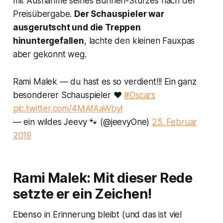
mit Ausnahme seines Bühnen-Sturzes nach der
Preisübergabe.
Der Schauspieler war
ausgerutscht und die Treppen
hinuntergefallen
, lachte den kleinen Fauxpas
aber gekonnt weg.
Rami Malek — du hast es so verdient!!! Ein ganz
besonderer Schauspieler ❤️
#Oscars
pic.twitter.com/4MAfAaWbyl
— ein wildes Jeevy 🐾 (@jeevyOne)
25. Februar
2019
Rami Malek: Mit dieser Rede
setzte er ein Zeichen!
Ebenso in Erinnerung bleibt (und das ist viel