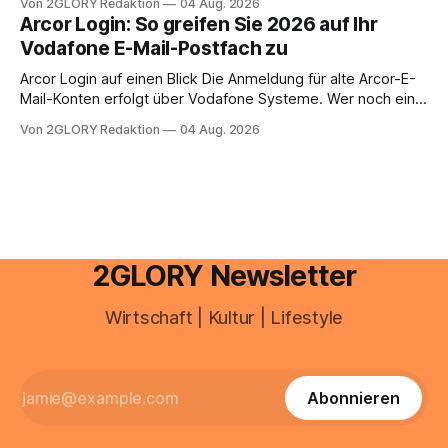
Von 2GLORY Redaktion
04 Aug. 2026
abwesenheiten und die gesamte kommunikation rund um
Arcor Login: So greifen Sie 2026 auf Ihr
Ihr personal digital zu organisieren. In diesem Leitfaden
Vodafone E-Mail-Postfach zu
erfahren Sie alles, was Sie für einen reibungslosen Einstieg
brauchen, von der Registrierung
Arcor Login auf einen Blick Die Anmeldung für alte Arcor-E-
Mail-Konten erfolgt über Vodafone Systeme. Wer noch eine
e mail adresse mit der Endung @arcor.de oder @arcor.net
Von 2GLORY Redaktion
04 Aug. 2026
besitzt, loggt sich heute über das Vodafone E-Mail & Cloud
Portal ein. Der klassische Arcor Login über mail.
2GLORY Newsletter
Wirtschaft | Kultur | Lifestyle
Abonnieren