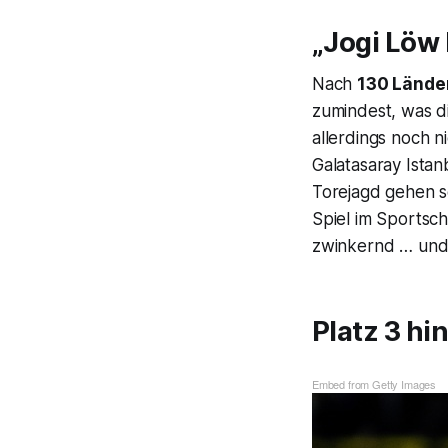
„Jogi Löw
Nach
130 Lände
zumindest, was di
allerdings noch 
Galatasaray Ista
Torejagd gehen s
Spiel im
Sportsch
zwinkernd … und 
Platz 3 hi
Embed from Getty Images