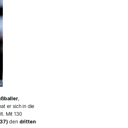
ußballer
,
t er sich in die
t. Mit 130
137)
den
dritten