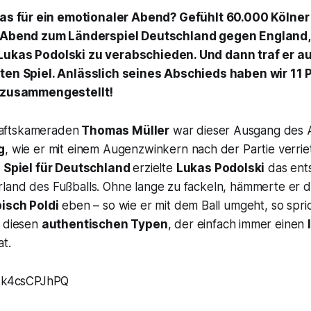
as für ein emotionaler Abend? Gefühlt 60.000 Kölner
 Abend zum Länderspiel Deutschland gegen England, 
Lukas Podolski zu verabschieden. Und dann traf er a
zten Spiel. Anlässlich seines Abschieds haben wir 11 
t zusammengestellt!
aftskameraden
Thomas Müller
war dieser Ausgang des 
g
, wie er mit einem Augenzwinkern nach der Partie verri
n Spiel für Deutschland
erzielte
Lukas Podolski
das ent
land des Fußballs. Ohne lange zu fackeln, hämmerte er de
isch Poldi
eben – so wie er mit dem Ball umgeht, so spri
t diesen
authentischen Typen
, der einfach immer einen
t.
/1k4csCPJhPQ