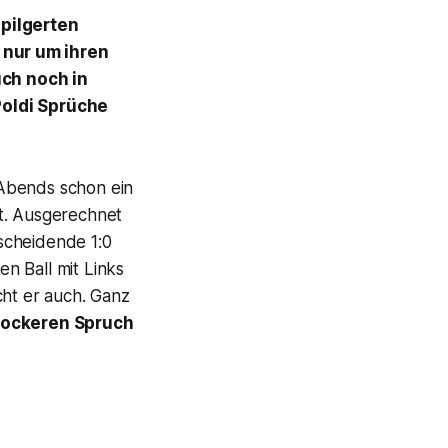
 pilgerten
nur um ihren
uch noch in
Poldi Sprüche
Abends schon ein
et. Ausgerechnet
scheidende 1:0
n Ball mit Links
cht er auch. Ganz
lockeren Spruch