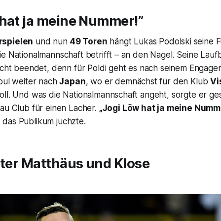
 hat ja meine Nummer!”
rspielen
und nun
49 Toren
hängt Lukas Podolski seine F
e Nationalmannschaft betrifft – an den Nagel. Seine Laufb
nicht beendet, denn für Poldi geht es nach seinem Engage
nbul weiter nach
Japan
, wo er demnächst für den Klub
Vi
oll. Und was die Nationalmannschaft angeht, sorgte er g
au Club
für einen Lacher.
„Jogi Löw hat ja meine Numm
das Publikum juchzte.
nter Matthäus und Klose