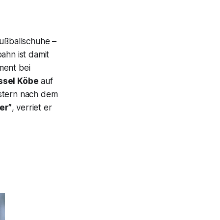
ußballschuhe –
ahn ist damit
ment bei
ssel Köbe
auf
estern nach dem
er”
, verriet er