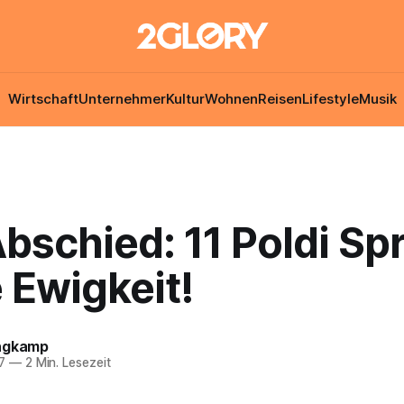
Wirtschaft
Unternehmer
Kultur
Wohnen
Reisen
Lifestyle
Musik
bschied: 11 Poldi Sp
e Ewigkeit!
ngkamp
7
—
2 Min. Lesezeit