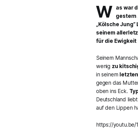
W
as war d
gestern
„Kölsche Jung” 
seinem allerlet
für die Ewigkei
Seinem Mannsch
wenig
zu kitschi
in seinem
letzte
gegen das Mutter
oben ins Eck.
Typ
Deutschland lieb
auf den Lippen ha
https://youtu.be