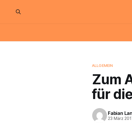
ALLGEMEIN
Zum A
für di
Fabian La
23 März 201