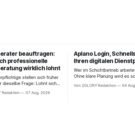
erater beauftragen:
Aplano Login, Schnells
ch professionelle
Ihren digitalen Dienst
eratung wirklich lohnt
Wer im Schichtbetrieb arbeite
Ohne klare Planung wird es sc
rpflichtige stellen sich früher
chaotisch. Der Aplano Login ist
r dieselbe Frage: Lohnt sich
Von 2GLORY Redaktion
04 Aug
zentraler Zugangspunkt, um d
berater überhaupt, oder lässt
 Redaktion
07 Aug. 2026
zeiterfassung, abwesenheiten
euererklärung auch in
gesamte kommunikation rund 
 erledigen? Die kurze Antwort:
personal digital zu organisiere
hen Einkommensverhältnissen
diesem Leitfaden erfahren Sie
fig eine Steuersoftware aus –
Sie für einen reibungslosen Ei
och mehrere Einkunftsarten
brauchen, von der Registrieru
reffen oder größere
e Veränderungen anstehen,