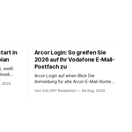
tart in
Arcor Login: So greifen Sie
plan
2026 auf Ihr Vodafone E-Mail-
Postfach zu
t, weiß:
hnell
Arcor Login auf einen Blick Die
 Ihr
Anmeldung für alte Arcor-E-Mail-Konten
. 2026
ienstpläne,
erfolgt über Vodafone Systeme. Wer
Von 2GLORY Redaktion
04 Aug. 2026
 und die
noch eine e mail adresse mit der Endung
um Ihr
@arcor.de oder @arcor.net besitzt,
n. In
loggt sich heute über das Vodafone E-
 alles, was
Mail & Cloud Portal ein. Der klassische
nstieg
Arcor Login über mail.
ng