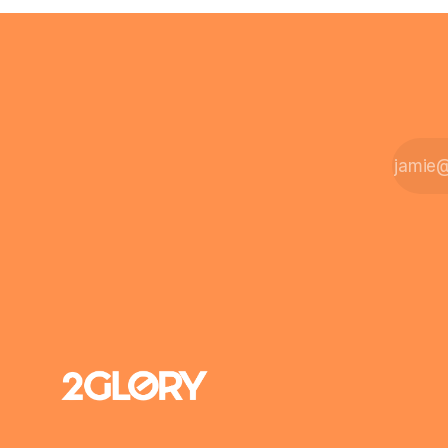
zahlt sich 
Intensivpflege bietet genau diese
meist aus.
Alternative: Sie