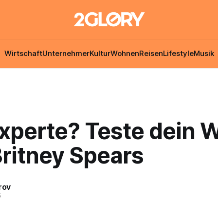
Wirtschaft
Unternehmer
Kultur
Wohnen
Reisen
Lifestyle
Musik
xperte? Teste dein 
Britney Spears
rov
6