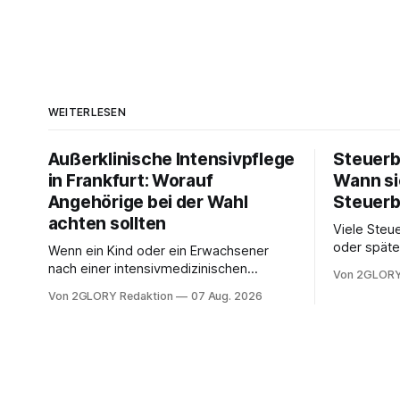
WEITERLESEN
Außerklinische Intensivpflege
Steuerb
in Frankfurt: Worauf
Wann si
Angehörige bei der Wahl
Steuerb
achten sollten
Viele Steue
oder späte
Wenn ein Kind oder ein Erwachsener
ein Steuer
nach einer intensivmedizinischen
Von 2GLORY
sich die St
Behandlung dauerhaft auf Beatmung
Von 2GLORY Redaktion
07 Aug. 2026
Eigenregie
oder eine engmaschige pflegerische
Bei einfac
Versorgung angewiesen ist, stellt sich
reicht häu
für Familien eine schwierige Frage: Muss
sobald jed
die Versorgung dauerhaft in der Klinik
zusamment
bleiben – oder ist ein Leben zu Hause
finanziell
möglich? Die außerklinische