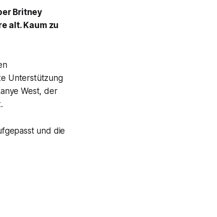
ber Britney
re alt. Kaum zu
en
te Unterstützung
 Kanye West, der
.
aufgepasst und die