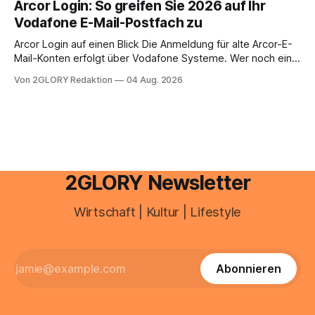
Arcor Login: So greifen Sie 2026 auf Ihr
Ihr personal digital zu organisieren. In diesem Leitfaden
Vodafone E-Mail-Postfach zu
erfahren Sie alles, was Sie für einen reibungslosen Einstieg
brauchen, von der Registrierung
Arcor Login auf einen Blick Die Anmeldung für alte Arcor-E-
Mail-Konten erfolgt über Vodafone Systeme. Wer noch eine
e mail adresse mit der Endung @arcor.de oder @arcor.net
Von 2GLORY Redaktion
04 Aug. 2026
besitzt, loggt sich heute über das Vodafone E-Mail & Cloud
Portal ein. Der klassische Arcor Login über mail.
2GLORY Newsletter
Wirtschaft | Kultur | Lifestyle
Abonnieren