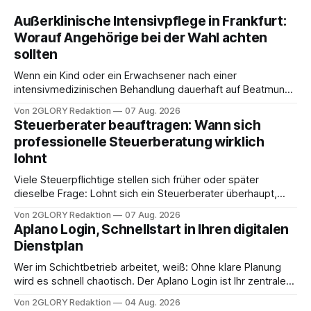
Außerklinische Intensivpflege in Frankfurt:
Worauf Angehörige bei der Wahl achten
sollten
Wenn ein Kind oder ein Erwachsener nach einer
intensivmedizinischen Behandlung dauerhaft auf Beatmung
oder eine engmaschige pflegerische Versorgung
Von 2GLORY Redaktion
07 Aug. 2026
angewiesen ist, stellt sich für Familien eine schwierige
Steuerberater beauftragen: Wann sich
Frage: Muss die Versorgung dauerhaft in der Klinik bleiben –
professionelle Steuerberatung wirklich
oder ist ein Leben zu Hause möglich? Die außerklinische
lohnt
Intensivpflege bietet genau diese Alternative: Sie
Viele Steuerpflichtige stellen sich früher oder später
dieselbe Frage: Lohnt sich ein Steuerberater überhaupt,
oder lässt sich die Steuererklärung auch in Eigenregie
Von 2GLORY Redaktion
07 Aug. 2026
erledigen? Die kurze Antwort: Bei einfachen
Aplano Login, Schnellstart in Ihren digitalen
Einkommensverhältnissen reicht häufig eine Steuersoftware
Dienstplan
aus – sobald jedoch mehrere Einkunftsarten
zusammentreffen oder größere finanzielle Veränderungen
Wer im Schichtbetrieb arbeitet, weiß: Ohne klare Planung
anstehen, zahlt sich professionelle Unterstützung meist
wird es schnell chaotisch. Der Aplano Login ist Ihr zentraler
aus.
Zugangspunkt, um dienstpläne, zeiterfassung,
Von 2GLORY Redaktion
04 Aug. 2026
abwesenheiten und die gesamte kommunikation rund um