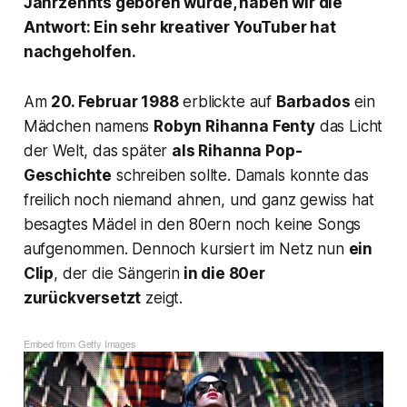
Jahrzehnts geboren wurde, haben wir die
Antwort: Ein sehr kreativer YouTuber hat
nachgeholfen.
Am
20. Februar 1988
erblickte auf
Barbados
ein
Mädchen namens
Robyn Rihanna Fenty
das Licht
der Welt, das später
als Rihanna Pop-
Geschichte
schreiben sollte. Damals konnte das
freilich noch niemand ahnen, und ganz gewiss hat
besagtes Mädel in den 80ern noch keine Songs
aufgenommen. Dennoch kursiert im Netz nun
ein
Clip
, der die Sängerin
in die 80er
zurückversetzt
zeigt.
Embed from Getty Images