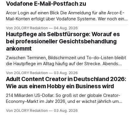
Vodafone E-Mail-Postfach zu
erfahren Sie alles, was Sie für einen reibungslosen Einstieg
brauchen, von der Registrierung
Arcor Login auf einen Blick Die Anmeldung für alte Arcor-E-
Mail-Konten erfolgt über Vodafone Systeme. Wer noch eine
e mail adresse mit der Endung @arcor.de oder @arcor.net
Von 2GLORY Redaktion
04 Aug. 2026
besitzt, loggt sich heute über das Vodafone E-Mail & Cloud
Hautpflege als Selbstfürsorge: Worauf es
Portal ein. Der klassische Arcor Login über mail.
bei professioneller Gesichtsbehandlung
ankommt
Zwischen Terminen, Bildschirmzeit und To-do-Listen bleibt
die Hautpflege im Alltag häufig auf der Strecke. Abends
schnell abschminken, morgens eine Creme aus der
Von 2GLORY Redaktion
03 Aug. 2026
Drogerie – mehr ist zeitlich oft nicht drin. Dabei reagiert die
Adult Content Creator in Deutschland 2026:
Haut empfindlich auf Stress, Schlafmangel und
Wie aus einem Hobby ein Business wird
Umwelteinflüsse: Sie wirkt müde, spannt oder neigt zu
Unreinheiten. Professionelle
214 Milliarden US-Dollar. So groß ist der globale Creator-
Economy-Markt im Jahr 2026, und er wächst jährlich um
mehr als 22 Prozent. Was lange als Nischenphänomen galt,
Von 2GLORY Redaktion
03 Aug. 2026
ist längst ein ernstzunehmender Wirtschaftszweig. Weltweit
sind über 200 Millionen Menschen als Creator aktiv, allein in
Deutschland geht der Markt in