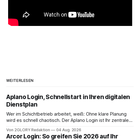
WEITERLESEN
Aplano Login, Schnellstart in Ihren digitalen
Dienstplan
Wer im Schichtbetrieb arbeitet, weiß: Ohne klare Planung
wird es schnell chaotisch. Der Aplano Login ist Ihr zentraler
Zugangspunkt, um dienstpläne, zeiterfassung,
Von 2GLORY Redaktion
04 Aug. 2026
abwesenheiten und die gesamte kommunikation rund um
Arcor Login: So greifen Sie 2026 auf Ihr
Ihr personal digital zu organisieren. In diesem Leitfaden