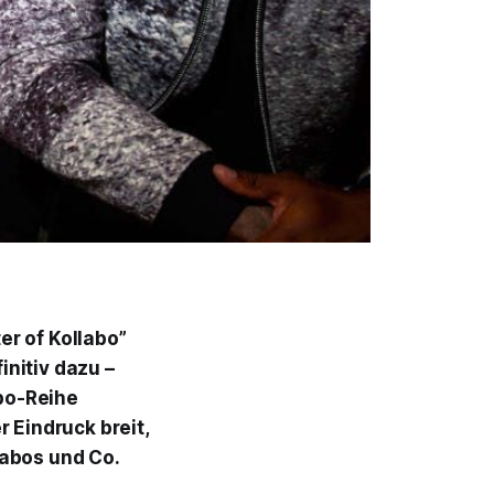
er of Kollabo”
nitiv dazu –
abo-Reihe
 Eindruck breit,
labos und Co.