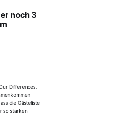
er noch 3
um
Our Differences
.
usammenkommen
ass die Gästeliste
er so starken