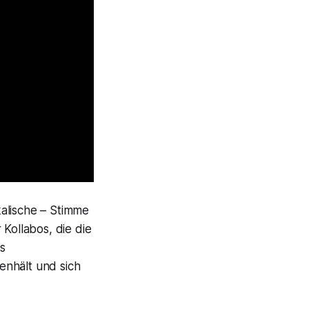
alische – Stimme
 Kollabos, die die
es
nhält und sich