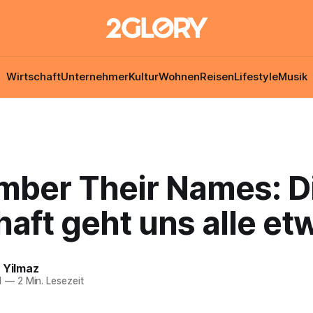
Wirtschaft
Unternehmer
Kultur
Wohnen
Reisen
Lifestyle
Musik
ber Their Names: D
aft geht uns alle et
 Yilmaz
1
—
2 Min. Lesezeit