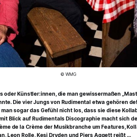
© WMG
ds oder Künstler:innen, die man gewissermaßen „Mast
nte. Die vier Jungs von Rudimental etwa gehören defi
d man sogar das Gefühl nicht los, dass sie diese Koll
mit Blick auf Rudimentals Discographie macht sich der
rème de la Crème der Musikbranche um Features, Kol
n, Leon Rolle, Kesi Dryden und Piers Aggett reißt …