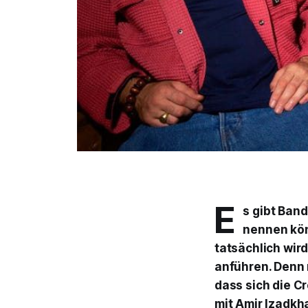
E
s gibt Ban
nennen kön
tatsächlich wir
anführen. Denn 
dass sich die C
mit Amir Izadkha