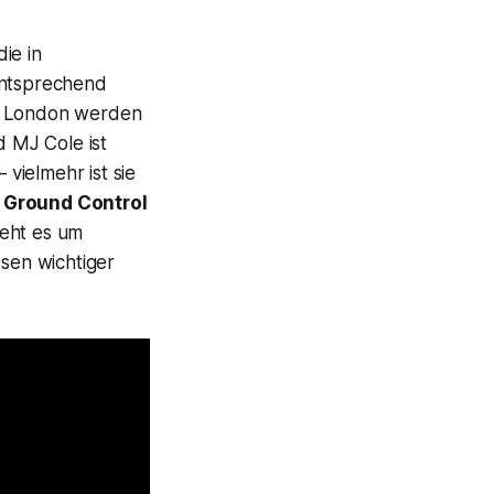
ie in
entsprechend
us London werden
d MJ Cole ist
vielmehr ist sie
m
Ground Control
eht es um
esen wichtiger