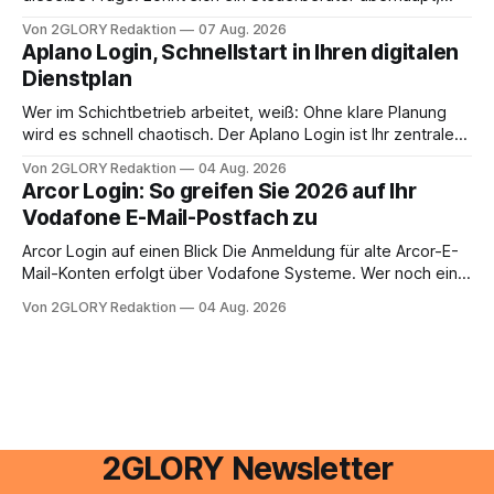
oder lässt sich die Steuererklärung auch in Eigenregie
Von 2GLORY Redaktion
07 Aug. 2026
erledigen? Die kurze Antwort: Bei einfachen
Aplano Login, Schnellstart in Ihren digitalen
Einkommensverhältnissen reicht häufig eine Steuersoftware
Dienstplan
aus – sobald jedoch mehrere Einkunftsarten
zusammentreffen oder größere finanzielle Veränderungen
Wer im Schichtbetrieb arbeitet, weiß: Ohne klare Planung
anstehen, zahlt sich professionelle Unterstützung meist
wird es schnell chaotisch. Der Aplano Login ist Ihr zentraler
aus.
Zugangspunkt, um dienstpläne, zeiterfassung,
Von 2GLORY Redaktion
04 Aug. 2026
abwesenheiten und die gesamte kommunikation rund um
Arcor Login: So greifen Sie 2026 auf Ihr
Ihr personal digital zu organisieren. In diesem Leitfaden
Vodafone E-Mail-Postfach zu
erfahren Sie alles, was Sie für einen reibungslosen Einstieg
brauchen, von der Registrierung
Arcor Login auf einen Blick Die Anmeldung für alte Arcor-E-
Mail-Konten erfolgt über Vodafone Systeme. Wer noch eine
e mail adresse mit der Endung @arcor.de oder @arcor.net
Von 2GLORY Redaktion
04 Aug. 2026
besitzt, loggt sich heute über das Vodafone E-Mail & Cloud
Portal ein. Der klassische Arcor Login über mail.
2GLORY Newsletter