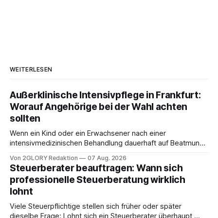
WEITERLESEN
Außerklinische Intensivpflege in Frankfurt:
Worauf Angehörige bei der Wahl achten
sollten
Wenn ein Kind oder ein Erwachsener nach einer
intensivmedizinischen Behandlung dauerhaft auf Beatmung
oder eine engmaschige pflegerische Versorgung
Von 2GLORY Redaktion
07 Aug. 2026
angewiesen ist, stellt sich für Familien eine schwierige
Steuerberater beauftragen: Wann sich
Frage: Muss die Versorgung dauerhaft in der Klinik bleiben –
professionelle Steuerberatung wirklich
oder ist ein Leben zu Hause möglich? Die außerklinische
lohnt
Intensivpflege bietet genau diese Alternative: Sie
Viele Steuerpflichtige stellen sich früher oder später
dieselbe Frage: Lohnt sich ein Steuerberater überhaupt,