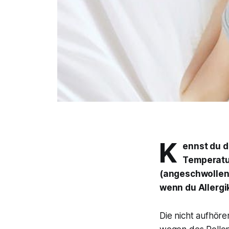
K
ennst du 
Temperatur
(angeschwollene
wenn du Allergi
Die nicht aufhöre