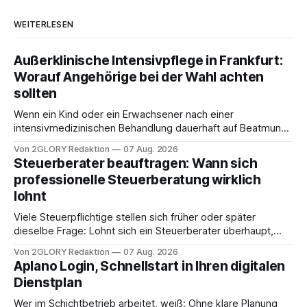
WEITERLESEN
Außerklinische Intensivpflege in Frankfurt:
Worauf Angehörige bei der Wahl achten
sollten
Wenn ein Kind oder ein Erwachsener nach einer
intensivmedizinischen Behandlung dauerhaft auf Beatmung
oder eine engmaschige pflegerische Versorgung
Von 2GLORY Redaktion
07 Aug. 2026
angewiesen ist, stellt sich für Familien eine schwierige
Steuerberater beauftragen: Wann sich
Frage: Muss die Versorgung dauerhaft in der Klinik bleiben –
professionelle Steuerberatung wirklich
oder ist ein Leben zu Hause möglich? Die außerklinische
lohnt
Intensivpflege bietet genau diese Alternative: Sie
Viele Steuerpflichtige stellen sich früher oder später
dieselbe Frage: Lohnt sich ein Steuerberater überhaupt,
oder lässt sich die Steuererklärung auch in Eigenregie
Von 2GLORY Redaktion
07 Aug. 2026
erledigen? Die kurze Antwort: Bei einfachen
Aplano Login, Schnellstart in Ihren digitalen
Einkommensverhältnissen reicht häufig eine Steuersoftware
Dienstplan
aus – sobald jedoch mehrere Einkunftsarten
zusammentreffen oder größere finanzielle Veränderungen
Wer im Schichtbetrieb arbeitet, weiß: Ohne klare Planung