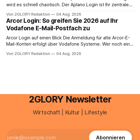
anstehen, zahlt sich professionelle Unterstützung meist
wird es schnell chaotisch. Der Aplano Login ist Ihr zentraler
aus.
Zugangspunkt, um dienstpläne, zeiterfassung,
Von 2GLORY Redaktion
04 Aug. 2026
abwesenheiten und die gesamte kommunikation rund um
Arcor Login: So greifen Sie 2026 auf Ihr
Ihr personal digital zu organisieren. In diesem Leitfaden
Vodafone E-Mail-Postfach zu
erfahren Sie alles, was Sie für einen reibungslosen Einstieg
brauchen, von der Registrierung
Arcor Login auf einen Blick Die Anmeldung für alte Arcor-E-
Mail-Konten erfolgt über Vodafone Systeme. Wer noch eine
e mail adresse mit der Endung @arcor.de oder @arcor.net
Von 2GLORY Redaktion
04 Aug. 2026
besitzt, loggt sich heute über das Vodafone E-Mail & Cloud
Portal ein. Der klassische Arcor Login über mail.
2GLORY Newsletter
Wirtschaft | Kultur | Lifestyle
Abonnieren