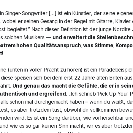
in Singer-Songwriter […] ist ein Künstler, der seine eigene
, wobei er seinen Gesang in der Regel mit Gitarre, Klavie
st begleitet.”
Nach dieser Definition ist der junge Nordire
es solchen Musikers —
und erweitert die Stellenbeschr
extrem hohen Qualitätsanspruch, was Stimme, Kompo
t!
one
(unten in voller Pracht zu hören) ist ein Paradebeispie
diese speisen sich bei dem erst 22 Jahre alten Briten au
ährt.
Und genau das macht die Gefühle, die er in sei
authentisch und ergreifend.
„
Ich schrieb ‘Pick Up Your 
alle schon mal durchgemacht haben – wenn du weißt, d
ltest, es aber trotzdem tust, obwohl dir vollkommen bewuss
nden wird. Es ist ein Song darüber, wie vorhersehbar u
 und wie es so gar keinen Sinn macht, wir es aber trotzd