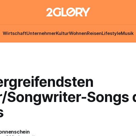
Wirtschaft
Unternehmer
Kultur
Wohnen
Reisen
Lifestyle
Musik
ergreifendsten
r/Songwriter-Songs 
s
onnenschein