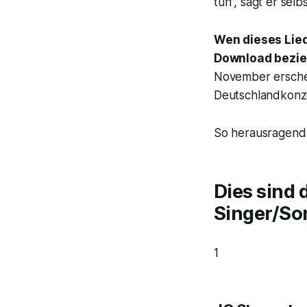
tun”,
sagt er selb
Wen dieses Lied
Download bezie
November erschei
Deutschlandkonze
So herausragend J
Dies sind 
Singer/So
1