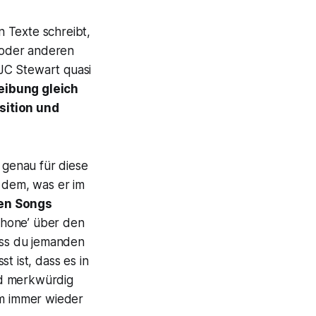
n Texte schreibt,
r oder anderen
 JC Stewart quasi
eibung gleich
sition und
l genau für diese
s dem, was er im
nen Songs
Phone’ über den
ass du jemanden
t ist, dass es in
nd merkwürdig
em immer wieder