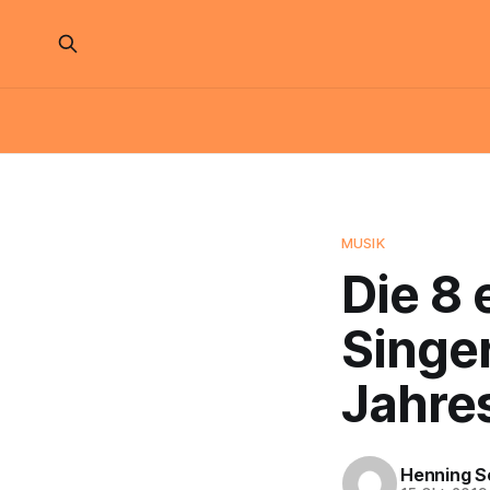
MUSIK
Die 8 
Singe
Jahre
Henning S