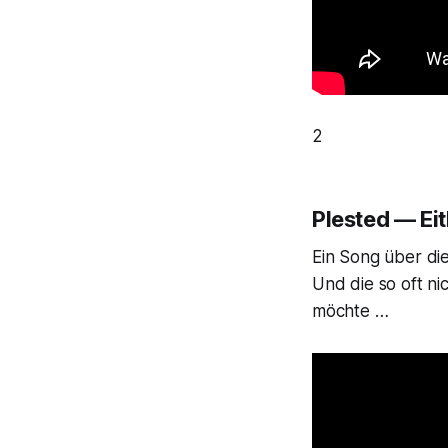
2
Plested — Ei
Ein Song über di
Und die so oft ni
möchte …