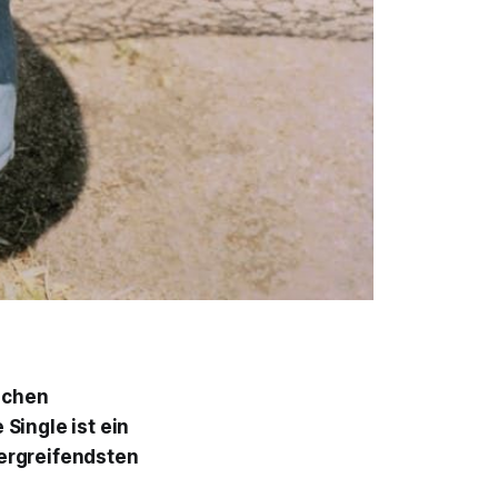
sschen
Single ist ein
 ergreifendsten