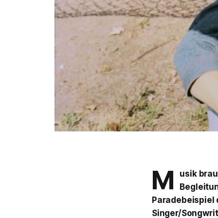
M
usik brau
Begleitun
Paradebeispiel d
Singer/Songwri