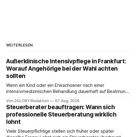
WEITERLESEN
Außerklinische Intensivpflege in Frankfurt:
Worauf Angehörige bei der Wahl achten
sollten
Wenn ein Kind oder ein Erwachsener nach einer
intensivmedizinischen Behandlung dauerhaft auf Beatmung
oder eine engmaschige pflegerische Versorgung
Von 2GLORY Redaktion
07 Aug. 2026
angewiesen ist, stellt sich für Familien eine schwierige
Steuerberater beauftragen: Wann sich
Frage: Muss die Versorgung dauerhaft in der Klinik bleiben –
professionelle Steuerberatung wirklich
oder ist ein Leben zu Hause möglich? Die außerklinische
lohnt
Intensivpflege bietet genau diese Alternative: Sie
Viele Steuerpflichtige stellen sich früher oder später