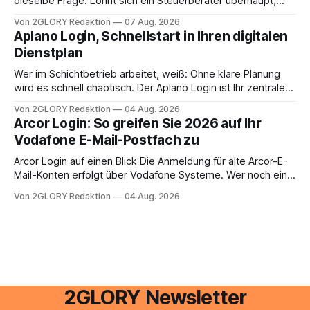
dieselbe Frage: Lohnt sich ein Steuerberater überhaupt,
oder lässt sich die Steuererklärung auch in Eigenregie
Von 2GLORY Redaktion
07 Aug. 2026
erledigen? Die kurze Antwort: Bei einfachen
Aplano Login, Schnellstart in Ihren digitalen
Einkommensverhältnissen reicht häufig eine Steuersoftware
Dienstplan
aus – sobald jedoch mehrere Einkunftsarten
zusammentreffen oder größere finanzielle Veränderungen
Wer im Schichtbetrieb arbeitet, weiß: Ohne klare Planung
anstehen, zahlt sich professionelle Unterstützung meist
wird es schnell chaotisch. Der Aplano Login ist Ihr zentraler
aus.
Zugangspunkt, um dienstpläne, zeiterfassung,
Von 2GLORY Redaktion
04 Aug. 2026
abwesenheiten und die gesamte kommunikation rund um
Arcor Login: So greifen Sie 2026 auf Ihr
Ihr personal digital zu organisieren. In diesem Leitfaden
Vodafone E-Mail-Postfach zu
erfahren Sie alles, was Sie für einen reibungslosen Einstieg
brauchen, von der Registrierung
Arcor Login auf einen Blick Die Anmeldung für alte Arcor-E-
Mail-Konten erfolgt über Vodafone Systeme. Wer noch eine
e mail adresse mit der Endung @arcor.de oder @arcor.net
Von 2GLORY Redaktion
04 Aug. 2026
besitzt, loggt sich heute über das Vodafone E-Mail & Cloud
Portal ein. Der klassische Arcor Login über mail.
2GLORY Newsletter