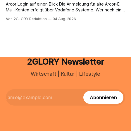
brauchen, von der Registrierung
Arcor Login auf einen Blick Die Anmeldung für alte Arcor-E-
Mail-Konten erfolgt über Vodafone Systeme. Wer noch eine
e mail adresse mit der Endung @arcor.de oder @arcor.net
Von 2GLORY Redaktion
04 Aug. 2026
besitzt, loggt sich heute über das Vodafone E-Mail & Cloud
Portal ein. Der klassische Arcor Login über mail.
2GLORY Newsletter
Wirtschaft | Kultur | Lifestyle
Abonnieren