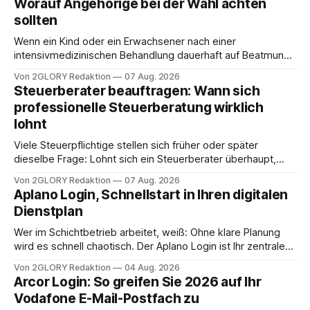
Worauf Angehörige bei der Wahl achten
sollten
Wenn ein Kind oder ein Erwachsener nach einer
intensivmedizinischen Behandlung dauerhaft auf Beatmung
oder eine engmaschige pflegerische Versorgung
Von 2GLORY Redaktion
07 Aug. 2026
angewiesen ist, stellt sich für Familien eine schwierige
Steuerberater beauftragen: Wann sich
Frage: Muss die Versorgung dauerhaft in der Klinik bleiben –
professionelle Steuerberatung wirklich
oder ist ein Leben zu Hause möglich? Die außerklinische
lohnt
Intensivpflege bietet genau diese Alternative: Sie
Viele Steuerpflichtige stellen sich früher oder später
dieselbe Frage: Lohnt sich ein Steuerberater überhaupt,
oder lässt sich die Steuererklärung auch in Eigenregie
Von 2GLORY Redaktion
07 Aug. 2026
erledigen? Die kurze Antwort: Bei einfachen
Aplano Login, Schnellstart in Ihren digitalen
Einkommensverhältnissen reicht häufig eine Steuersoftware
Dienstplan
aus – sobald jedoch mehrere Einkunftsarten
zusammentreffen oder größere finanzielle Veränderungen
Wer im Schichtbetrieb arbeitet, weiß: Ohne klare Planung
anstehen, zahlt sich professionelle Unterstützung meist
wird es schnell chaotisch. Der Aplano Login ist Ihr zentraler
aus.
Zugangspunkt, um dienstpläne, zeiterfassung,
Von 2GLORY Redaktion
04 Aug. 2026
abwesenheiten und die gesamte kommunikation rund um
Arcor Login: So greifen Sie 2026 auf Ihr
Ihr personal digital zu organisieren. In diesem Leitfaden
Vodafone E-Mail-Postfach zu
erfahren Sie alles, was Sie für einen reibungslosen Einstieg