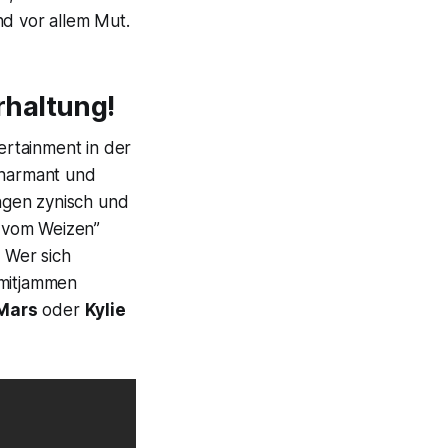
nd vor allem Mut.
rhaltung!
rtainment in der
charmant und
ngen zynisch und
 vom Weizen”
. Wer sich
 mitjammen
Mars
oder
Kylie