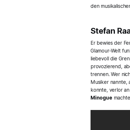
den musikalischen
Stefan Ra
Er bewies der Fe
Glamour-Welt funk
liebevoll die Gr
provozierend, ab
trennen. Wer nich
Musiker nannte, 
konnte, verlor an 
Minogue
machte 