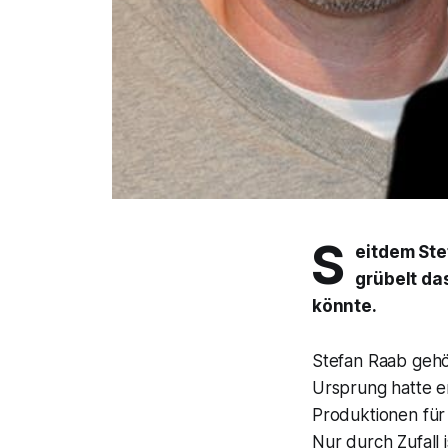
S
eitdem Ste
grübelt da
könnte.
Stefan Raab gehö
Ursprung hatte er
Produktionen fü
Nur durch Zufall