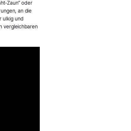
aht-Zaun” oder
rungen, an die
r ulkig und
ch vergleichbaren