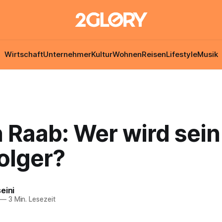
Wirtschaft
Unternehmer
Kultur
Wohnen
Reisen
Lifestyle
Musik
 Raab: Wer wird sein
olger?
eini
—
3 Min. Lesezeit