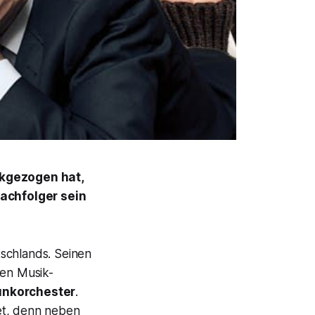
ckgezogen hat,
Nachfolger sein
tschlands. Seinen
ten Musik-
unkorchester
.
et, denn neben