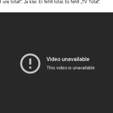
uns total!“. Ja klar. Er fehlt total. Es fehlt „TV Total”.