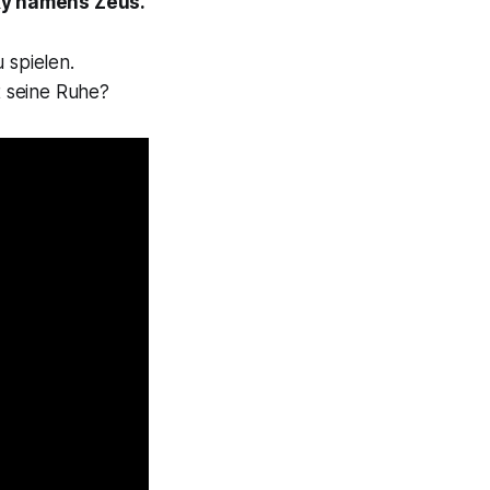
ky namens Zeus.
 spielen.
t seine Ruhe?