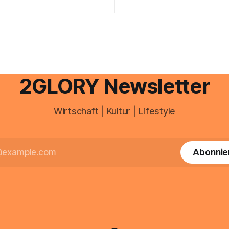
euererklärung auch in
gesamte kommunikation rund 
 erledigen? Die kurze Antwort:
personal digital zu organisiere
hen Einkommensverhältnissen
diesem Leitfaden erfahren Sie
fig eine Steuersoftware aus –
Sie für einen reibungslosen Ei
och mehrere Einkunftsarten
brauchen, von der Registrieru
reffen oder größere
e Veränderungen anstehen,
professionelle Unterstützung
2GLORY Newsletter
Wirtschaft | Kultur | Lifestyle
Abonnie