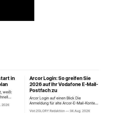
tart in
Arcor Login: So greifen Sie
plan
2026 auf Ihr Vodafone E-Mail-
Postfach zu
t, weiß:
hnell
Arcor Login auf einen Blick Die
 Ihr
Anmeldung für alte Arcor-E-Mail-Konten
. 2026
ienstpläne,
erfolgt über Vodafone Systeme. Wer
Von 2GLORY Redaktion
04 Aug. 2026
 und die