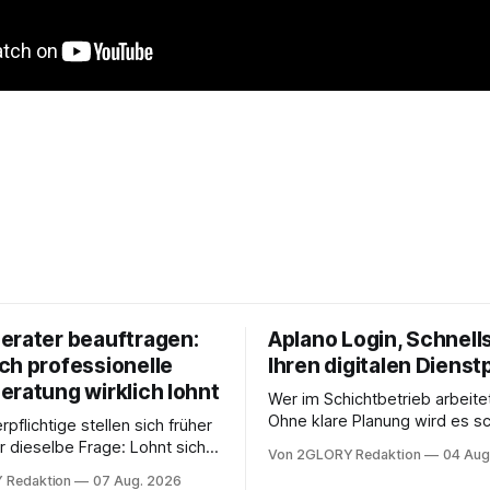
erater beauftragen:
Aplano Login, Schnells
ch professionelle
Ihren digitalen Dienst
eratung wirklich lohnt
Wer im Schichtbetrieb arbeite
Ohne klare Planung wird es sc
rpflichtige stellen sich früher
chaotisch. Der Aplano Login ist
r dieselbe Frage: Lohnt sich
Von 2GLORY Redaktion
04 Aug
zentraler Zugangspunkt, um d
berater überhaupt, oder lässt
 Redaktion
07 Aug. 2026
zeiterfassung, abwesenheiten