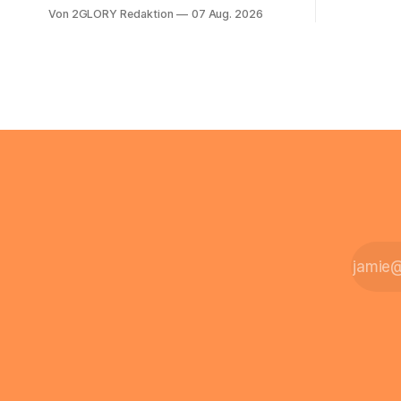
sich die St
Behandlung dauerhaft auf Beatmung
Von 2GLORY Redaktion
07 Aug. 2026
Eigenregie
oder eine engmaschige pflegerische
Bei einfac
Versorgung angewiesen ist, stellt sich
reicht häu
für Familien eine schwierige Frage: Muss
sobald jed
die Versorgung dauerhaft in der Klinik
zusamment
bleiben – oder ist ein Leben zu Hause
finanziell
möglich? Die außerklinische
zahlt sich 
Intensivpflege bietet genau diese
meist aus.
Alternative: Sie