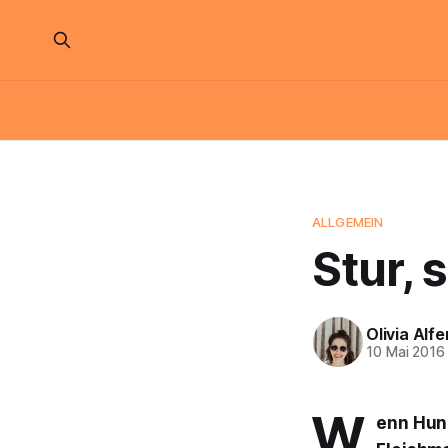
ALLGEMEIN
Stur, 
Olivia Alfe
10 Mai 2016
W
enn Hund