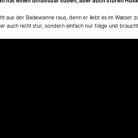
an hat einen unfassbar süßen, aber auch sturen Hus
icht aus der Badewanne raus, denn er liebt es im Wasser zu
 aber auch nicht stur, sondern einfach nur träge und brauch