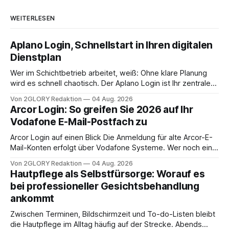
WEITERLESEN
Aplano Login, Schnellstart in Ihren digitalen
Dienstplan
Wer im Schichtbetrieb arbeitet, weiß: Ohne klare Planung
wird es schnell chaotisch. Der Aplano Login ist Ihr zentraler
Zugangspunkt, um dienstpläne, zeiterfassung,
Von 2GLORY Redaktion
04 Aug. 2026
abwesenheiten und die gesamte kommunikation rund um
Arcor Login: So greifen Sie 2026 auf Ihr
Ihr personal digital zu organisieren. In diesem Leitfaden
Vodafone E-Mail-Postfach zu
erfahren Sie alles, was Sie für einen reibungslosen Einstieg
brauchen, von der Registrierung
Arcor Login auf einen Blick Die Anmeldung für alte Arcor-E-
Mail-Konten erfolgt über Vodafone Systeme. Wer noch eine
e mail adresse mit der Endung @arcor.de oder @arcor.net
Von 2GLORY Redaktion
04 Aug. 2026
besitzt, loggt sich heute über das Vodafone E-Mail & Cloud
Hautpflege als Selbstfürsorge: Worauf es
Portal ein. Der klassische Arcor Login über mail.
bei professioneller Gesichtsbehandlung
ankommt
Zwischen Terminen, Bildschirmzeit und To-do-Listen bleibt
die Hautpflege im Alltag häufig auf der Strecke. Abends