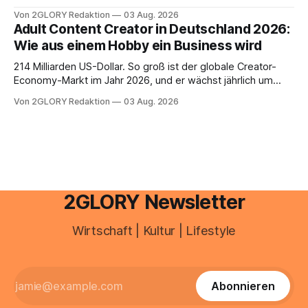
schnell abschminken, morgens eine Creme aus der
Von 2GLORY Redaktion
03 Aug. 2026
Drogerie – mehr ist zeitlich oft nicht drin. Dabei reagiert die
Adult Content Creator in Deutschland 2026:
Haut empfindlich auf Stress, Schlafmangel und
Wie aus einem Hobby ein Business wird
Umwelteinflüsse: Sie wirkt müde, spannt oder neigt zu
Unreinheiten. Professionelle
214 Milliarden US-Dollar. So groß ist der globale Creator-
Economy-Markt im Jahr 2026, und er wächst jährlich um
mehr als 22 Prozent. Was lange als Nischenphänomen galt,
Von 2GLORY Redaktion
03 Aug. 2026
ist längst ein ernstzunehmender Wirtschaftszweig. Weltweit
sind über 200 Millionen Menschen als Creator aktiv, allein in
Deutschland geht der Markt in
2GLORY Newsletter
Wirtschaft | Kultur | Lifestyle
Abonnieren