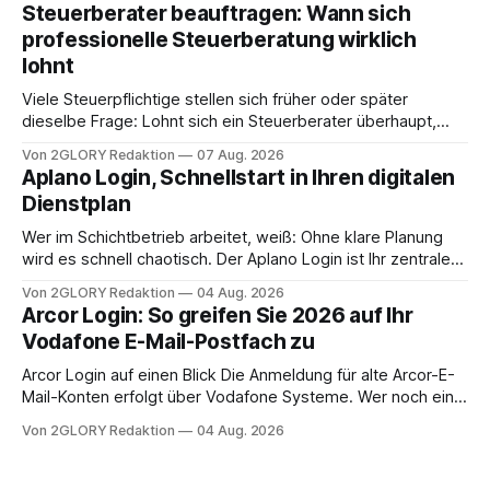
angewiesen ist, stellt sich für Familien eine schwierige
Steuerberater beauftragen: Wann sich
Frage: Muss die Versorgung dauerhaft in der Klinik bleiben –
professionelle Steuerberatung wirklich
oder ist ein Leben zu Hause möglich? Die außerklinische
lohnt
Intensivpflege bietet genau diese Alternative: Sie
Viele Steuerpflichtige stellen sich früher oder später
dieselbe Frage: Lohnt sich ein Steuerberater überhaupt,
oder lässt sich die Steuererklärung auch in Eigenregie
Von 2GLORY Redaktion
07 Aug. 2026
erledigen? Die kurze Antwort: Bei einfachen
Aplano Login, Schnellstart in Ihren digitalen
Einkommensverhältnissen reicht häufig eine Steuersoftware
Dienstplan
aus – sobald jedoch mehrere Einkunftsarten
zusammentreffen oder größere finanzielle Veränderungen
Wer im Schichtbetrieb arbeitet, weiß: Ohne klare Planung
anstehen, zahlt sich professionelle Unterstützung meist
wird es schnell chaotisch. Der Aplano Login ist Ihr zentraler
aus.
Zugangspunkt, um dienstpläne, zeiterfassung,
Von 2GLORY Redaktion
04 Aug. 2026
abwesenheiten und die gesamte kommunikation rund um
Arcor Login: So greifen Sie 2026 auf Ihr
Ihr personal digital zu organisieren. In diesem Leitfaden
Vodafone E-Mail-Postfach zu
erfahren Sie alles, was Sie für einen reibungslosen Einstieg
brauchen, von der Registrierung
Arcor Login auf einen Blick Die Anmeldung für alte Arcor-E-
Mail-Konten erfolgt über Vodafone Systeme. Wer noch eine
e mail adresse mit der Endung @arcor.de oder @arcor.net
Von 2GLORY Redaktion
04 Aug. 2026
besitzt, loggt sich heute über das Vodafone E-Mail & Cloud
Portal ein. Der klassische Arcor Login über mail.